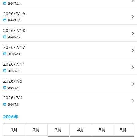
2026/7/24
2026/7/19
2026/7/18
2026/7/18
2026/7/17
2026/7/12
2026/7/11
2026/7/11
2026/7/10
2026/7/5
2026/7/4
2026/7/4
2026/7/3
2026年
1月
2月
3月
4月
5月
6月