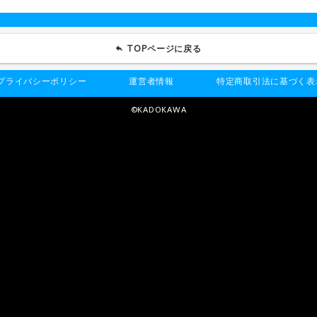
TOPページに戻る
プライバシーポリシー
運営者情報
特定商取引法に基づく表
©KADOKAWA