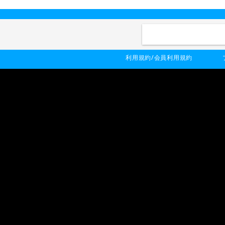
利用規約/会員利用規約