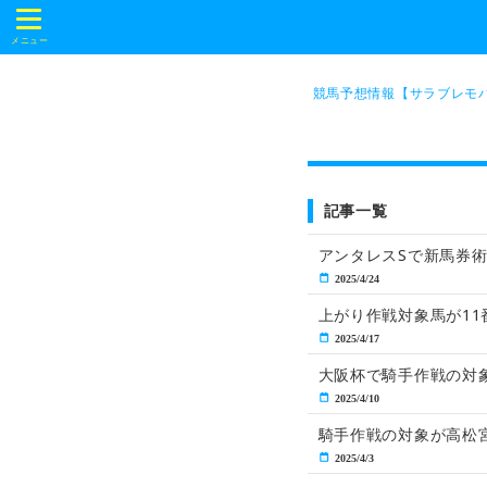
t
o
メニュー
g
g
l
競馬予想情報【サラブレモバ
e
n
a
v
i
g
a
記事一覧
t
i
o
アンタレスSで新馬券術
n
2025/4/24
上がり作戦対象馬が11番
2025/4/17
大阪杯で騎手作戦の対象
2025/4/10
騎手作戦の対象が高松宮
2025/4/3