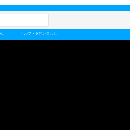
示
ヘルプ・お問い合わせ