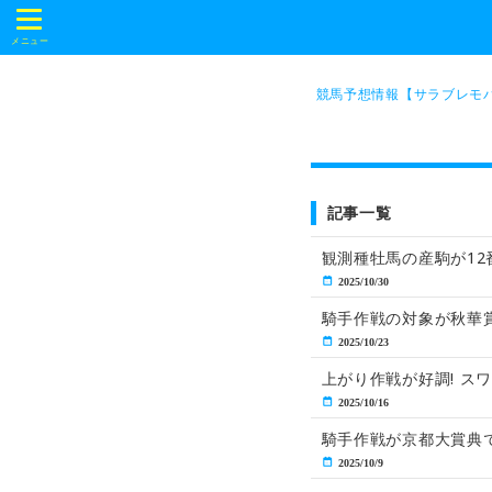
t
o
メニュー
g
g
l
競馬予想情報【サラブレモバ
e
n
a
v
i
g
a
記事一覧
t
i
o
観測種牡馬の産駒が12
n
2025/10/30
騎手作戦の対象が秋華賞
2025/10/23
上がり作戦が好調! スワ
2025/10/16
騎手作戦が京都大賞典で
2025/10/9