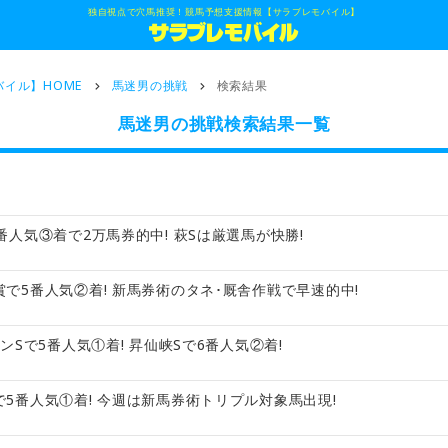
独自視点で穴馬推奨！競馬予想支援情報【サラブレモバイル】
イル】HOME
馬迷男の挑戦
検索結果
馬迷男の挑戦検索結果一覧
番人気③着で2万馬券的中! 萩Sは厳選馬が快勝!
で5番人気②着! 新馬券術のタネ･厩舎作戦で早速的中!
ンSで5番人気①着! 昇仙峡Sで6番人気②着!
5番人気①着! 今週は新馬券術トリプル対象馬出現!