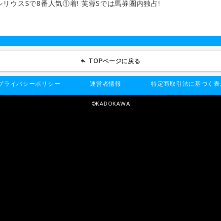
リウスSで8番人気①着! 芙蓉Sでは馬券圏内独占!
TOPページに戻る
プライバシーポリシー
運営者情報
特定商取引法に基づく表
©KADOKAWA