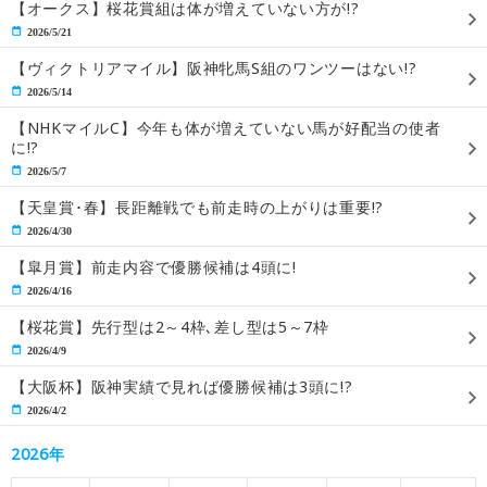
【オークス】桜花賞組は体が増えていない方が!?
2026/5/21
【ヴィクトリアマイル】阪神牝馬S組のワンツーはない!?
2026/5/14
【NHKマイルC】今年も体が増えていない馬が好配当の使者
に!?
2026/5/7
【天皇賞･春】長距離戦でも前走時の上がりは重要!?
2026/4/30
【皐月賞】前走内容で優勝候補は4頭に!
2026/4/16
【桜花賞】先行型は2～4枠､差し型は5～7枠
2026/4/9
【大阪杯】阪神実績で見れば優勝候補は3頭に!?
2026/4/2
2026年