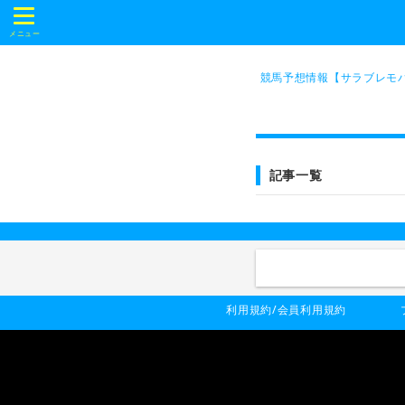
t
o
メニュー
g
g
l
競馬予想情報【サラブレモバ
e
n
a
v
i
g
a
記事一覧
t
i
o
n
利用規約/会員利用規約