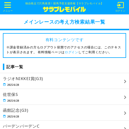
独自視点で穴馬推奨！競馬予想支援情報【サラブレモバイル】
t
o
メニュー
ログイン
g
g
メインレースの考え方検索結果一覧
l
e
n
a
有料コンテンツです
v
i
※課金登録済みの方もログアウト状態でのアクセスの場合には、このテキス
g
トが表示されます。 有料情報ページは
ログイン
してご利用ください。
a
t
i
記事一覧
o
n
ラジオNIKKEI賞(G3)
2025/6/28
佐世保S
2025/6/28
函館記念(G3)
2025/6/28
バーデンバーデンC