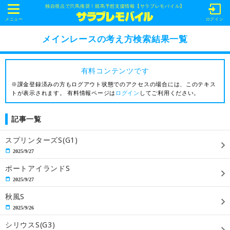
独自視点で穴馬推奨！競馬予想支援情報【サラブレモバイル】
t
o
メニュー
ログイン
g
g
メインレースの考え方検索結果一覧
l
e
n
a
有料コンテンツです
v
i
※課金登録済みの方もログアウト状態でのアクセスの場合には、このテキス
g
トが表示されます。 有料情報ページは
ログイン
してご利用ください。
a
t
i
記事一覧
o
n
スプリンターズS(G1)
2025/9/27
ポートアイランドS
2025/9/27
秋風S
2025/9/26
シリウスS(G3)