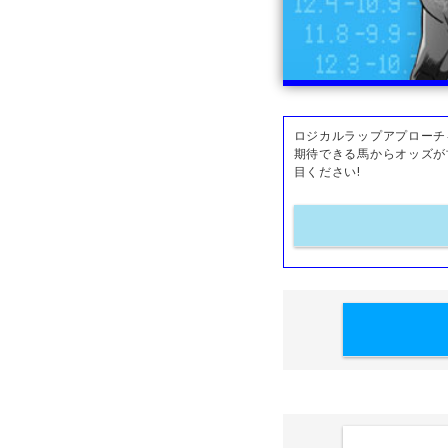
ロジカルラップアプローチ
期待できる馬からオッズが
目ください!