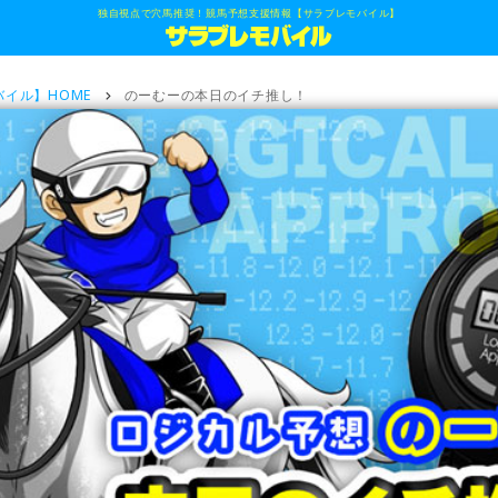
独自視点で穴馬推奨！競馬予想支援情報【サラブレモバイル】
イル】HOME
のーむーの本日のイチ推し！