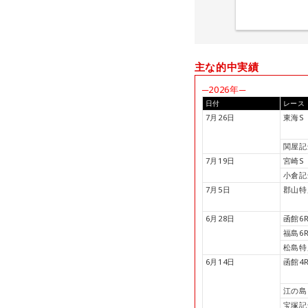
主な的中実績
─2026年─
日付
レース
7月26日
東海S
関屋記
7月19日
宮崎S
小倉記
7月5日
郡山特
6月28日
函館6
福島6
松島特
6月14日
函館4
江の島
宝塚記