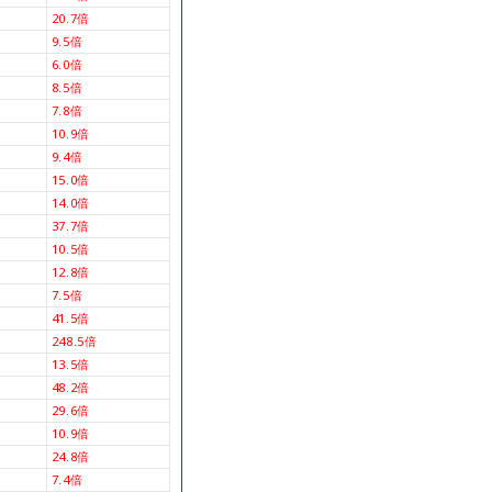
20.7倍
9.5倍
6.0倍
8.5倍
7.8倍
10.9倍
9.4倍
15.0倍
14.0倍
37.7倍
10.5倍
12.8倍
7.5倍
41.5倍
248.5倍
13.5倍
48.2倍
29.6倍
10.9倍
24.8倍
7.4倍