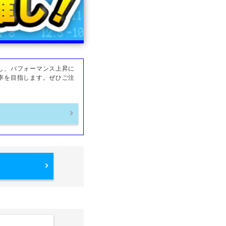
し、パフォーマンス上昇に
率を目指します。ぜひご注