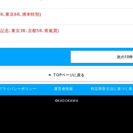
R､東京6R､洲本特別)
記念､東京3R､京都5R､青嵐賞)
次の10件
TOPページに戻る
プライバシーポリシー
運営者情報
特定商取引法に基づく表
©KADOKAWA