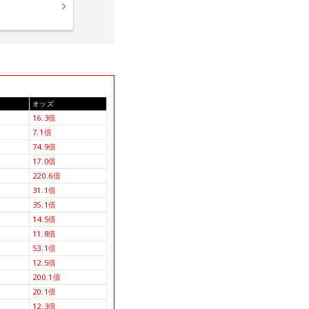
オッズ
16.3倍
7.1倍
74.9倍
17.0倍
220.6倍
31.1倍
35.1倍
14.5倍
11.8倍
53.1倍
12.5倍
200.1倍
20.1倍
12.3倍