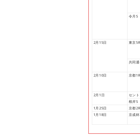
令月S
2月15日
東京5
共同通
2月10日
京都1
2月1日
セント
根岸S
1月25日
京都2
1月18日
京成杯