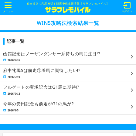
独自視点で穴馬推奨！競馬予想支援情報【サラブレモバイル】
t
o
メニュー
ログイン
g
g
WIN5攻略法検索結果一覧
l
e
n
a
記事一覧
v
i
g
函館記念はノーザンダンサー系持ちの馬に注目!?
a
2026/6/26
t
i
府中牝馬Sは前走①着馬に期待したい!?
o
n
2026/6/19
フルゲートの宝塚記念はG1馬に期待!?
2026/6/12
今年の安田記念も前走がG1の馬が?
2026/6/5