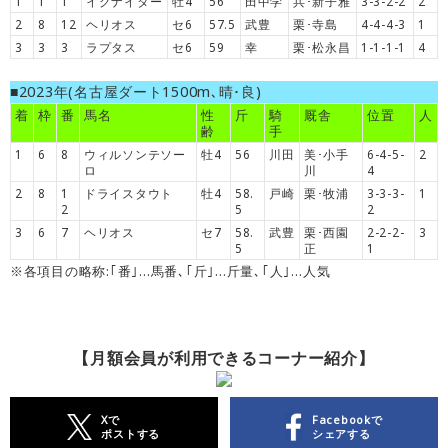
1
1
1
イグナイター
牡4
56
田中学
兵･新子雅
3-3-2-2
2
2
8
12
ヘリオス
セ6
57.5
武豊
栗･寺島
4-4-4-3
1
3
3
3
ラプタス
セ6
59
幸
栗･松永昌
1-1-1-1
4
■2023年(名古屋ダート1500m､晴･良)
着
枠
番
馬名
性
斤
騎
厩舎
位置
人
齢
手
1
6
8
ウィルソンテソー
牡4
56
川田
美･小手
6-4-5-
2
ロ
川
4
2
8
1
ドライスタウト
牡4
58.
戸崎
栗･牧浦
3-3-3-
1
2
5
2
3
6
7
ヘリオス
セ7
58.
武豊
栗･西園
2-2-2-
3
5
正
1
※各項目の略称:｢番｣…馬番､｢斤｣…斤量､｢人｣…人気
【月額会員が利用できるコーナー紹介】
Xで
Facebookで
ポストする
シェアする