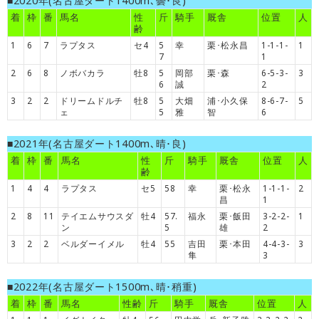
■2020年(名古屋ダート1400m､曇･良)
着
枠
番
馬名
性
斤
騎手
厩舎
位置
人
齢
1
6
7
ラプタス
セ4
5
幸
栗･松永昌
1-1-1-
1
7
1
2
6
8
ノボバカラ
牡8
5
岡部
栗･森
6-5-3-
3
6
誠
2
3
2
2
ドリームドルチ
牡8
5
大畑
浦･小久保
8-6-7-
5
ェ
5
雅
智
6
■2021年(名古屋ダート1400m､晴･良)
着
枠
番
馬名
性
斤
騎手
厩舎
位置
人
齢
1
4
4
ラプタス
セ5
58
幸
栗･松永
1-1-1-
2
昌
1
2
8
11
テイエムサウスダ
牡4
57.
福永
栗･飯田
3-2-2-
1
ン
5
雄
2
3
2
2
ベルダーイメル
牡4
55
吉田
栗･本田
4-4-3-
3
隼
3
■2022年(名古屋ダート1500m､晴･稍重)
着
枠
番
馬名
性齢
斤
騎手
厩舎
位置
人