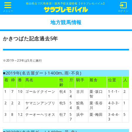
独自視点で穴馬推奨！競馬予想支援情報【サラブレモバイル】
t
o
メニュー
ログイン
g
g
地方競馬情報
l
e
n
かきつばた記念過去5年
a
v
i
g
a
t
※2019～23年は5月に施行
i
o
■2019年(名古屋ダート1400m､雨･不良)
n
着
枠
番
馬名
性
斤
騎手
厩舎
位置
人
齢
1
7
10
ゴールドクイーン
牝4
5
古川
栗･坂口
1-1-1-
2
4
智
1
2
2
2
ヤマニンアンプリ
牝5
5
鮫島
栗･長谷
4-3-3-
1
メ
4
良
川
2
3
8
12
テーオーヘリオス
牡7
5
浜中
栗･梅田
3-4-4-
5
7
3