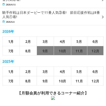
2026/6/11
騎手作戦は日本ダービーで11番人気③着! 節目応援作戦は8番
人気①着!
2026/6/4
2026年
1月
2月
3月
4月
5月
6月
7月
8月
9月
10月
11月
12月
2025年
1月
2月
3月
4月
5月
6月
7月
8月
9月
10月
11月
12月
【月額会員が利用できるコーナー紹介】