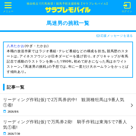
独自視点で穴馬推奨！競馬予想支援情報【サラブレモバイル】
t
o
メニュー
ログイン
g
g
馬迷男の挑戦一覧
l
e
n
応援メッセージを送る
a
v
八木たかお
(やぎ・たかお)
i
本職の放送作家ではラジオ番組･テレビ番組などの構成を担当｡競馬歴のスタ
g
ートは､アイネスフウジンが日本ダービーを逃げ切り､オグリキャップが有馬
a
記念で感動のラストランを飾った1990年｡初めて好きになった馬はホワイト
t
i
ストーン｡｢馬迷男の挑戦｣の予想では､年に一度だけ大ホームランをかっとば
o
す傾向あり｡
n
記事一覧
リーディング作戦(仮)で2万馬券的中! 観測種牡馬は9番人気
①着!
2026/8/6
リーディング作戦(仮)で万馬券2発! 騎手作戦は東海Sで7番人
気①着!
2026/7/30