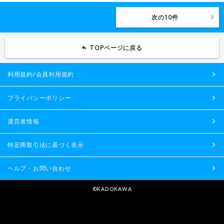
次の10件
TOPページに戻る
利用規約/会員利用規約
プライバシーポリシー
運営者情報
特定商取引法に基づく表示
ヘルプ・お問い合わせ
©KADOKAWA