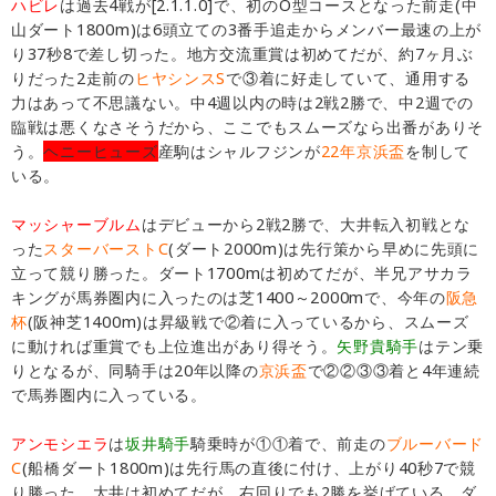
ハビレ
は過去4戦が[2.1.1.0]で、初のO型コースとなった前走(中
山ダート1800m)は6頭立ての3番手追走からメンバー最速の上が
り37秒8で差し切った。地方交流重賞は初めてだが、約7ヶ月ぶ
りだった2走前の
ヒヤシンスS
で③着に好走していて、通用する
力はあって不思議ない。中4週以内の時は2戦2勝で、中2週での
臨戦は悪くなさそうだから、ここでもスムーズなら出番がありそ
う。
ヘニーヒューズ
産駒はシャルフジンが
22年京浜盃
を制して
いる。
マッシャーブルム
はデビューから2戦2勝で、大井転入初戦とな
った
スターバーストC
(ダート2000m)は先行策から早めに先頭に
立って競り勝った。ダート1700mは初めてだが、半兄アサカラ
キングが馬券圏内に入ったのは芝1400～2000mで、今年の
阪急
杯
(阪神芝1400m)は昇級戦で②着に入っているから、スムーズ
に動ければ重賞でも上位進出があり得そう。
矢野貴騎手
はテン乗
りとなるが、同騎手は20年以降の
京浜盃
で②②③③着と4年連続
で馬券圏内に入っている。
アンモシエラ
は
坂井騎手
騎乗時が①①着で、前走の
ブルーバード
C
(船橋ダート1800m)は先行馬の直後に付け、上がり40秒7で競
り勝った。大井は初めてだが、右回りでも2勝を挙げている。ダ