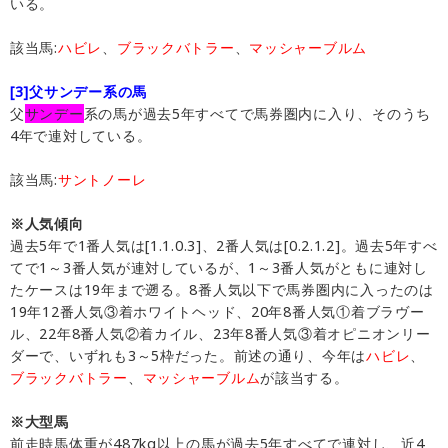
いる。
該当馬:
ハビレ
、
ブラックバトラー
、
マッシャーブルム
[3]父サンデー系の馬
父
サンデー
系の馬が過去5年すべてで馬券圏内に入り、そのうち
4年で連対している。
該当馬:
サントノーレ
※人気傾向
過去5年で1番人気は[1.1.0.3]、2番人気は[0.2.1.2]。過去5年すべ
てで1～3番人気が連対しているが、1～3番人気がともに連対し
たケースは19年まで遡る。8番人気以下で馬券圏内に入ったのは
19年12番人気③着ホワイトヘッド、20年8番人気①着ブラヴー
ル、22年8番人気②着カイル、23年8番人気③着オピニオンリー
ダーで、いずれも3～5枠だった。前述の通り、今年は
ハビレ
、
ブラックバトラー
、
マッシャーブルム
が該当する。
※大型馬
前走時馬体重が487kg以上の馬が過去5年すべてで連対し、近4