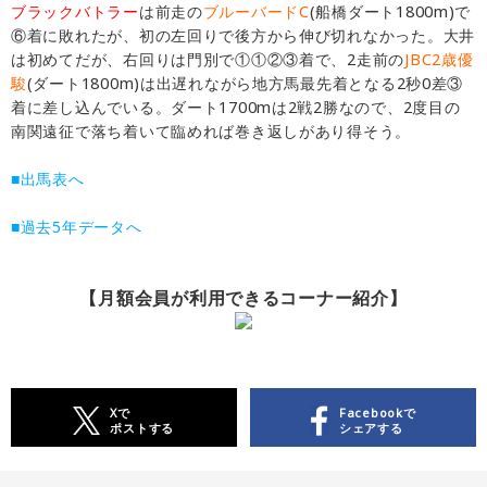
ブラックバトラー
は前走の
ブルーバードC
(船橋ダート1800m)で
⑥着に敗れたが、初の左回りで後方から伸び切れなかった。大井
は初めてだが、右回りは門別で①①②③着で、2走前の
JBC2歳優
駿
(ダート1800m)は出遅れながら地方馬最先着となる2秒0差③
着に差し込んでいる。ダート1700mは2戦2勝なので、2度目の
南関遠征で落ち着いて臨めれば巻き返しがあり得そう。
■出馬表へ
■過去5年データへ
【月額会員が利用できるコーナー紹介】
Xで
Facebookで
ポストする
シェアする