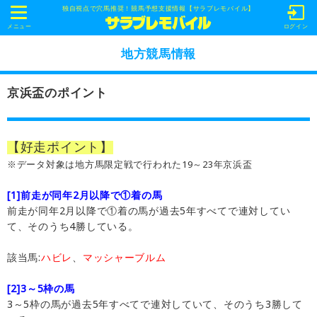
独自視点で穴馬推奨！競馬予想支援情報【サラブレモバイル】
t
o
メニュー
ログイン
g
g
地方競馬情報
l
e
n
京浜盃のポイント
a
v
i
g
a
【好走ポイント】
t
i
※データ対象は地方馬限定戦で行われた19～23年京浜盃
o
n
[1]前走が同年2月以降で①着の馬
前走が同年2月以降で①着の馬が過去5年すべてで連対してい
て、そのうち4勝している。
該当馬:
ハビレ
、
マッシャーブルム
[2]3～5枠の馬
3～5枠の馬が過去5年すべてで連対していて、そのうち3勝して