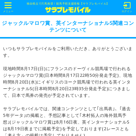
独自視点で穴馬推奨！競馬予想支援情報【サラブレモバイル】
t
o
メニュー
ログイン
g
g
ジャックルマロワ賞、英インターナショナルS関連コン
l
テンツについて
e
n
a
v
いつもサラブレモバイルをご利用いただき、ありがとうございま
i
g
す。
a
t
i
現地時間8月17日(日)にフランスのドーヴィル競馬場で行われる
o
ジャックルマロワ賞(日本時間8月17日22時50分発走予定)、現地
n
時間8月20日(水)にイギリスのヨーク競馬場で行われる英インタ
ーナショナルS(日本時間8月20日23時35分発走予定)につきまし
て、日本で馬券の発売が予定されています。
サラブレモバイルでは、関連コンテンツとして｢出馬表｣、｢過去
5年データ｣の掲載と、予想記事として｢木村拓人の海外競馬予
想｣(ジャックルマロワ賞は8月16日夜、英インターナショナルS
は8月19日夜までに掲載予定)を予定しております(2レースとも
「考え方」の掲載は予定しておりません)。