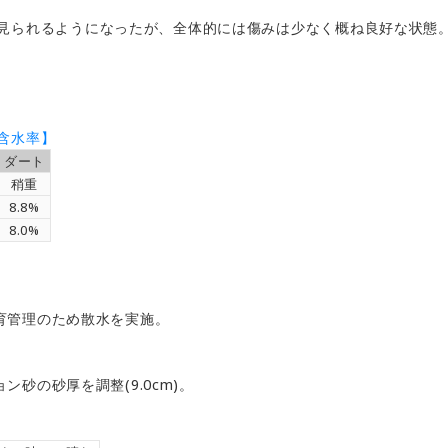
見られるようになったが、全体的には傷みは少なく概ね良好な状態
含水率】
ダート
稍重
8.8%
8.0%
の生育管理のため散水を実施。
ョン砂の砂厚を調整(9.0cm)。