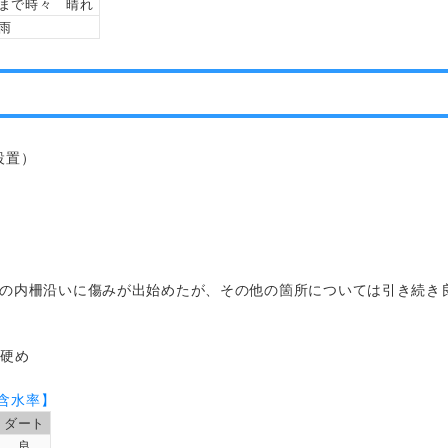
まで時々 晴れ
雨
設置）
ーの内柵沿いに傷みが出始めたが、その他の箇所については引き続き
や硬め
含水率】
ダート
良