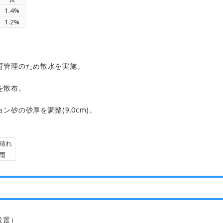
1.4%
1.2%
の生育管理のため散水を実施。
剤を散布。
ョン砂の砂厚を調整(9.0cm)。
晴れ
雨
設置）