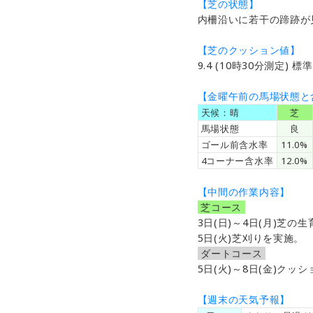
【芝の状態】
内柵沿いに若干の蹄跡が
【芝のクッション値】
9.4 (10時30分測定) 標準
【金曜午前の馬場状態と
天候：晴
＿
芝
＿
馬場状態
良
ゴール前含水率
11.0%
4コーナー含水率
12.0%
【中間の作業内容】
芝コース
3日(日)～4日(月)芝
5日(火)芝刈りを実施。
ダートコース
5日(火)～8日(金)クッシ
【週末の天気予報】