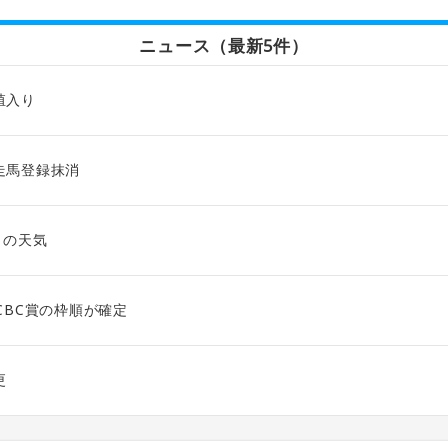
ニュース（最新5件）
殖入り
走馬登録抹消
日の天気
CBC賞の枠順が確定
更