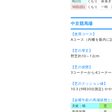
9日(\)
くもり 昼過ぎ
10日(日)
くもり 一時 
中京競馬場
【使用コース】
Aコース（内柵を最内に
【芝の草丈】
野芝約10～12cm
【芝の状態】
3コーナーから4コーナ
【芝のクッション値】
10.3 (9時30分測定) や
【金曜午前の馬場状態と
天候：晴
＿
芝
＿
馬場状態
良