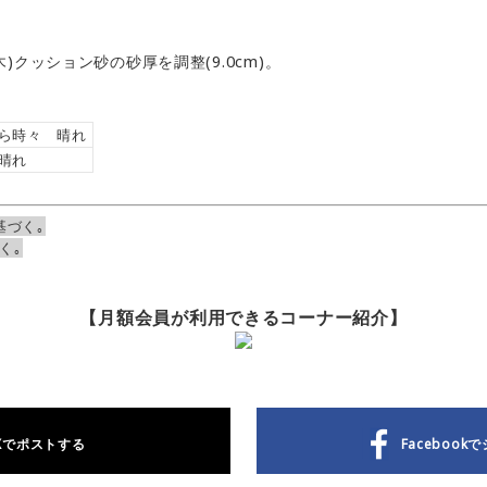
(木)クッション砂の砂厚を調整(9.0cm)。
ら時々 晴れ
晴れ
基づく｡
く｡
【月額会員が利用できるコーナー紹介】
Xで
ポストする
Facebookで