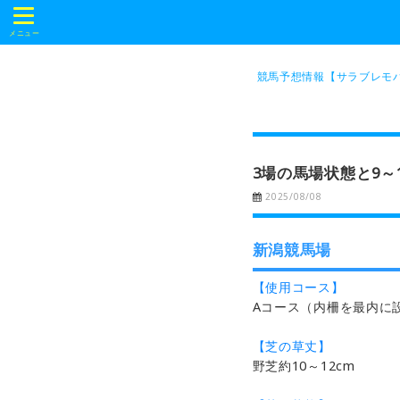
t
o
メニュー
g
g
l
競馬予想情報【サラブレモバ
e
n
a
v
i
g
a
3場の馬場状態と9～
t
i
2025/08/08
o
n
新潟競馬場
【使用コース】
Aコース（内柵を最内に
【芝の草丈】
野芝約10～12cm