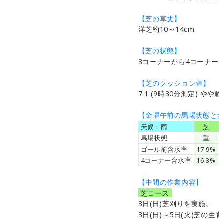
【芝の草丈】
洋芝約10～14cm
【芝の状態】
3コーナーから4コーナ
【芝のクッション値】
7.1 (9時30分測定) や
【金曜午前の馬場状態と
天候：雨
＿
芝
＿
馬場状態
重
ゴール前含水率
17.9%
4コーナー含水率
16.3%
【中間の作業内容】
芝コース
3日(日)芝刈りを実施。
3日(日)～5日(火)芝