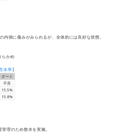
ーの内側に傷みがみられるが、全体的には良好な状態。
や軟らかめ
含水率】
ダート
不良
15.5%
15.8%
の生育管理のため散水を実施。