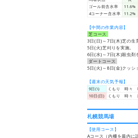
ゴール前含水率
11.6%
4コーナー含水率
11.2%
【中間の作業内容】
芝コース
3日(日)～7日(木)芝
5日(火)芝刈りを実施。
6日(水)～7日(木)殺虫
ダートコース
5日(火)～8日(金)クッシ
【週末の天気予報】
9日(\)
くもり 時々 
10日(日)
くもり 時々 
札幌競馬場
【使用コース】
Aコース（内柵を最内に