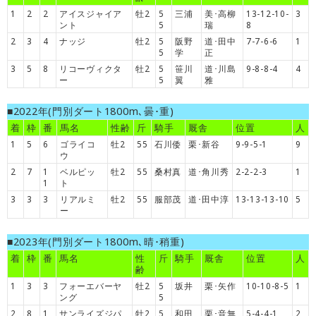
1
2
2
アイスジャイア
牡2
5
三浦
美･高柳
13-12-10-
3
ント
5
瑞
8
2
3
4
ナッジ
牡2
5
阪野
道･田中
7-7-6-6
1
5
学
正
3
5
8
リコーヴィクタ
牡2
5
笹川
道･川島
9-8-8-4
4
ー
5
翼
雅
■2022年(門別ダート1800m､曇･重)
着
枠
番
馬名
性齢
斤
騎手
厩舎
位置
人
1
5
6
ゴライコ
牡2
55
石川倭
栗･新谷
9-9-5-1
9
ウ
2
7
1
ベルピッ
牡2
55
桑村真
道･角川秀
2-2-2-3
1
1
ト
3
3
3
リアルミ
牡2
55
服部茂
道･田中淳
13-13-13-10
5
ー
■2023年(門別ダート1800m､晴･稍重)
着
枠
番
馬名
性
斤
騎手
厩舎
位置
人
齢
1
3
3
フォーエバーヤ
牡2
5
坂井
栗･矢作
10-10-8-5
1
ング
5
2
8
1
サンライズジパ
牡2
5
和田
栗･音無
5-4-4-1
2