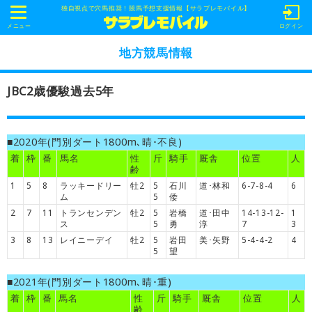
独自視点で穴馬推奨！競馬予想支援情報【サラブレモバイル】
t
o
メニュー
ログイン
g
g
地方競馬情報
l
e
n
JBC2歳優駿過去5年
a
v
i
g
a
■2020年(門別ダート1800m､晴･不良)
t
i
着
枠
番
馬名
性
斤
騎手
厩舎
位置
人
o
齢
n
1
5
8
ラッキードリー
牡2
5
石川
道･林和
6-7-8-4
6
ム
5
倭
2
7
11
トランセンデン
牡2
5
岩橋
道･田中
14-13-12-
1
ス
5
勇
淳
7
3
3
8
13
レイニーデイ
牡2
5
岩田
美･矢野
5-4-4-2
4
5
望
■2021年(門別ダート1800m､晴･重)
着
枠
番
馬名
性
斤
騎手
厩舎
位置
人
齢