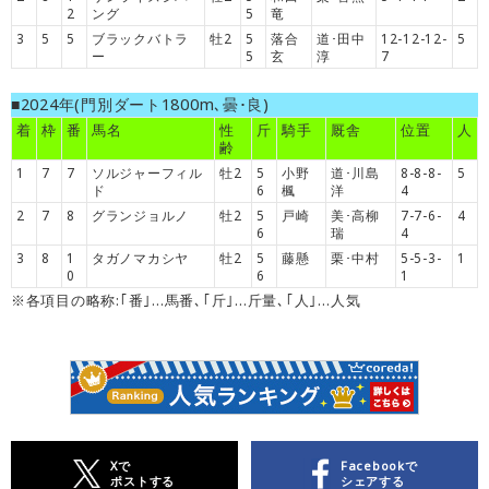
2
ング
5
竜
3
5
5
ブラックバトラ
牡2
5
落合
道･田中
12-12-12-
5
ー
5
玄
淳
7
■2024年(門別ダート1800m､曇･良)
着
枠
番
馬名
性
斤
騎手
厩舎
位置
人
齢
1
7
7
ソルジャーフィル
牡2
5
小野
道･川島
8-8-8-
5
ド
6
楓
洋
4
2
7
8
グランジョルノ
牡2
5
戸崎
美･高柳
7-7-6-
4
6
瑞
4
3
8
1
タガノマカシヤ
牡2
5
藤懸
栗･中村
5-5-3-
1
0
6
1
※各項目の略称:｢番｣…馬番､｢斤｣…斤量､｢人｣…人気
Xで
Facebookで
ポストする
シェアする