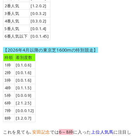
2番人気
[1.2.0.2]
3番人気
[0.0.3.2]
4番人気
[0.3.0.2]
5番人気
[0.0.1.4]
6番人気以下
[0.0.1.45]
【2026年4月以降の東京芝1600mの特別競走】
枠順
着別度数
1枠
[0.1.0.6]
2枠
[0.0.1.6]
3枠
[0.0.1.6]
4枠
[0.1.1.5]
5枠
[0.0.0.9]
6枠
[2.1.2.5]
7枠
[0.0.0.12]
8枠
[3.2.0.7]
これを見ても､
安田記念
では
6～8枠
に入った
上位人気馬
に注目し