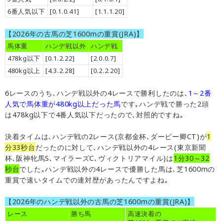
6番人気以下
[0.1.0.41]
[1.1.1.20]
【2026年の古馬の芝1600mの重賞(JRA)】
馬体重
ハンデ戦以外
ハンデ戦
478kg以下
[0.1.2.22]
[2.0.0.7]
480kg以上
[4.3.2.28]
[0.2.2.20]
6レースのうち､ハンデ戦以外の4レースで勝利したのは､
1～2番
人気で馬体重が480kg以上だった馬
です｡ハンデ戦で勝った2頭
は478kg以下で4番人気以下だったので､対照的ですね｡
決着タイムは､ハンデ戦の2レース(京都金杯､ダービー卿CT)が
1
分33秒台
だったのに対して､ハンデ戦以外の4レース(東京新聞
杯､阪神牝馬S､マイラーズC､ヴィクトリアマイル)は
1分30～32
秒台
でした｡ハンデ戦以外の4レースで優勝した馬は､芝1600mの
重賞で速いタイムでの連対歴があったんですよね｡
【2026年のハンデ戦以外の古馬の芝1600mの重賞(JRA)】
レース
勝ち馬
高速決着の