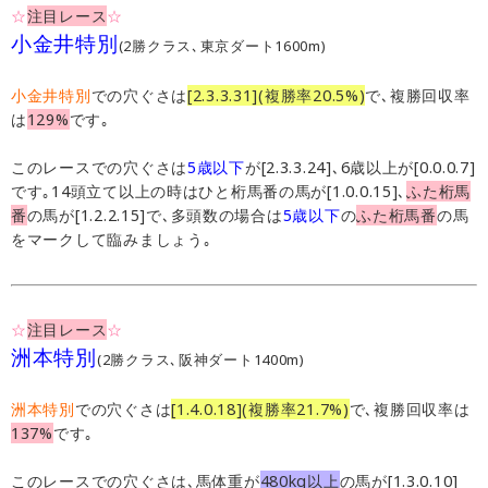
☆
注目レース
☆
小金井特別
(2勝クラス､東京ダート1600m)
小金井特別
での穴ぐさは
[2.3.3.31](複勝率20.5%)
で､複勝回収率
は
129%
です｡
このレースでの穴ぐさは
5歳以下
が[2.3.3.24]､6歳以上が[0.0.0.7]
です｡14頭立て以上の時はひと桁馬番の馬が[1.0.0.15]､
ふた桁馬
番
の馬が[1.2.2.15]で､多頭数の場合は
5歳以下
の
ふた桁馬番
の馬
をマークして臨みましょう｡
☆
注目レース
☆
洲本特別
(2勝クラス､阪神ダート1400m)
洲本特別
での穴ぐさは
[1.4.0.18](複勝率21.7%)
で､複勝回収率は
137%
です｡
このレースでの穴ぐさは､馬体重が
480kg以上
の馬が[1.3.0.10]