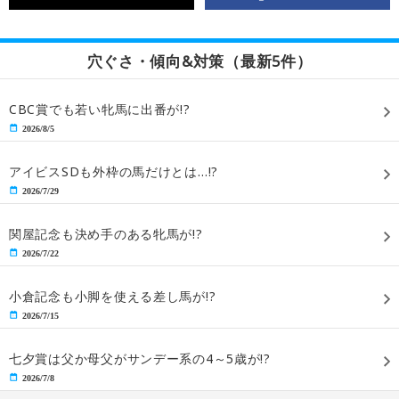
穴ぐさ・傾向&対策（最新5件）
CBC賞でも若い牝馬に出番が!?
2026/8/5
アイビスSDも外枠の馬だけとは…!?
2026/7/29
関屋記念も決め手のある牝馬が!?
2026/7/22
小倉記念も小脚を使える差し馬が!?
2026/7/15
七夕賞は父か母父がサンデー系の4～5歳が!?
2026/7/8