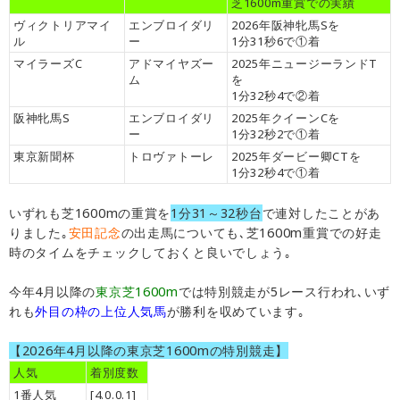
芝1600m重賞での実績
ヴィクトリアマイ
エンブロイダリ
2026年阪神牝馬Sを
ル
ー
1分31秒6で①着
マイラーズC
アドマイヤズー
2025年ニュージーランドT
ム
を
1分32秒4で②着
阪神牝馬S
エンブロイダリ
2025年クイーンCを
ー
1分32秒2で①着
東京新聞杯
トロヴァトーレ
2025年ダービー卿CTを
1分32秒4で①着
いずれも芝1600mの重賞を
1分31～32秒台
で連対したことがあ
りました｡
安田記念
の出走馬についても､芝1600m重賞での好走
時のタイムをチェックしておくと良いでしょう｡
今年4月以降の
東京芝1600m
では特別競走が5レース行われ､いず
れも
外目の枠の上位人気馬
が勝利を収めています｡
【2026年4月以降の東京芝1600mの特別競走】
人気
着別度数
1番人気
[4.0.0.1]