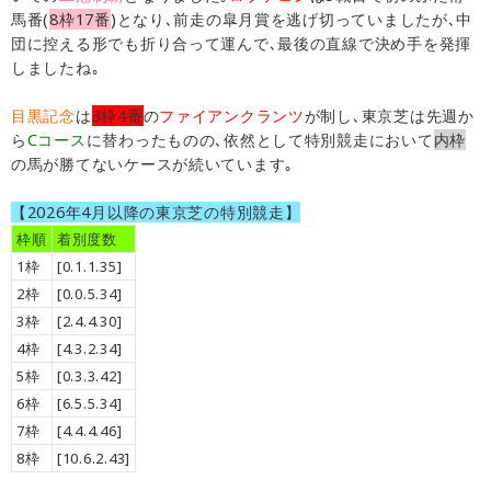
馬番(
8枠17番
)となり､前走の皐月賞を逃げ切っていましたが､中
団に控える形でも折り合って運んで､最後の直線で決め手を発揮
しましたね｡
目黒記念
は
3枠4番
の
ファイアンクランツ
が制し､東京芝は先週か
ら
Cコース
に替わったものの､依然として特別競走において
内枠
の馬が勝てないケースが続いています｡
【2026年4月以降の東京芝の特別競走】
枠順
着別度数
1枠
[0.1.1.35]
2枠
[0.0.5.34]
3枠
[2.4.4.30]
4枠
[4.3.2.34]
5枠
[0.3.3.42]
6枠
[6.5.5.34]
7枠
[4.4.4.46]
8枠
[10.6.2.43]