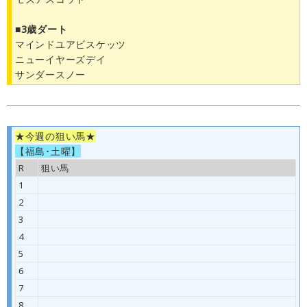
■3歳ダート
マインドユアビスケッツ
ニューイヤーズデイ
サンダースノー
★今週の狙い馬★
【福島･土曜】
R
狙い馬
1
2
3
4
5
6
7
8