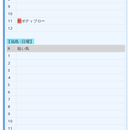
9
10
11
外
ボディブロー
12
【福島･日曜】
R
狙い馬
1
2
3
4
5
6
7
8
9
10
11