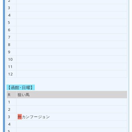
2
3
4
5
6
7
8
9
10
11
12
【函館･日曜】
R
狙い馬
1
2
3
外
カンフージョン
4
5