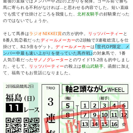
最後の直線ではメンバー中2位の上がりを発揮。ゴール前で勝ち
馬に寄られる不利がなければ…と思わせる内容でした。短い直線
でも慌てず仕掛けどころを我慢した、
北村友騎手
の好騎乗だった
のではないでしょうか。
そして馬券は
ラジオNIKKEI賞
の方が的中。
リッツパーティー
と
8番人気②着だった
ディールメーカー
の2頭軸で3連複総流しを仕
掛けて、82.5倍をゲット。
ディールメーカー
は
｢世代OP限定、メ
ンバー中最も速い上がりを使っていた馬作戦｣
の対象馬で、1番
人気①着だった
サノノグレーター
とのワイド15.2倍も的中しまし
た。そして、
リッツパーティー
の鞍上は
横山武騎手
。函館に加え
て、福島でもお世話になりました。