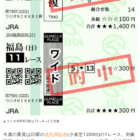
▲ラジオNIKKEI賞は13→8→5で決着
今週の重賞は日曜の
北九州記念
(小倉芝1200m)の1レース。対象