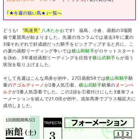
｢★今週の狙い馬★｣一覧へ
どうも!
“馬迷男"
八木たかお
です! 福島、小倉、函館の3場開
催で夏競馬が始まりました。先週の当コラムでは過去3年に夏の
3場それぞれで好成績だった騎手をピックアップすると共に、こ
の夏の函館リーディング争いでは
横山和騎手
がロケットスタート
を決め、3年連続函館リーディングを目指す
横山武騎手
らが追う
状況を取り上げました。
そして先週はこんな馬券が的中。27日函館5Rでは
横山和騎手
騎
乗の
アゴルディーノ
が2番人気①着、
横山武騎手
騎乗の
ヌーンベ
ルク
が3番人気③着でした。この2頭を①着付けにした3連単フォ
ーメーションを組んで21.0倍が的中。追加馬券でプラス幅拡大に
成功しました。