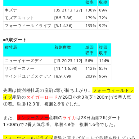
収率
収率
キズナ
[35.21.13.127]
130%
69%
モズアスコット
[8.5.7.86]
179%
72%
フォーウィールドライブ
[5.1.4.36]
133%
92%
■3歳ダート
種牡馬
着別度数
単回
複回
収率
収率
ニューイヤーズデイ
[13.20.23.112]
56%
114%
サンダースノー
[11.11.6.98]
112%
85%
マインドユアビスケッツ
[8.9.7.99]
203%
96%
先週は観測種牡馬の産駒2頭が勝ち上がり。
フォーウィールドラ
イブ
産駒の
タイガーロード
が28日小倉3R(芝1200m)で5番人気
①着。単勝12.3倍。複勝2.6倍でした。
また、
サンダースノー
産駒の
ライカ
は28日函館2R(ダート
1700m)で2番人気①着。単勝4.8倍、複勝1.6倍でした。
フォーウィールドライブ
産駒と言えばダートで良績を残している