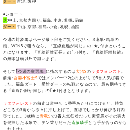
ダート
:新潟､阪神
●ショート
芝
:中山､京都内回り､福島､小倉､札幌､函館
ダート
:中山､京都､福島､小倉､札幌､函館
今週の対象馬はページ最下部をご覧ください。3連単･馬単の
頭、WIN5で狙うなら、『直線距離が同じ』の｢★｣付きというこ
とになります。『直線距離延長』の｢○｣付き、『直線距離短縮』
の無印は頭以外で狙います。
そして
｢今週の厳選馬｣
に指名するのは
大沼S
の
ラタフォレスト
。
前走･
吾妻小富士S
ではメンバー中2位の上がりで5番人気①着で
した。福島ダート→函館ダートの転戦となるので、最も期待でき
る『直線距離が同じ』の｢★｣付きとなります。
ラタフォレスト
の前走は道中4、5番手あたりにつけると、勝負
どころの3角から徐々に押し上げて、直線でしっかり伸びる好内
容でした。3歳時に
青竜S
で3番人気③着だった素質馬がその実力
を発揮した印象で、テン乗りだった
斎藤騎手
とも手が合うのかも
しれません。