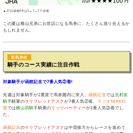
▲27日函館5Rは5→1→7で決着
この夏は横山兄弟にお世話になる馬券に、たくさん巡り合えるか
もしれません。
新馬券術
騎手のコース実績に注目作戦
対象騎手が函館記念で7番人気②着!
先週は対象騎手が2重賞で馬券圏内に突入。
函館記念
では
北村友
騎手
騎乗の
ケリフレッドアスク
が7番人気②着、
ラジオNIKKEI
賞
では
横山武騎手
騎乗の
リッツパーティー
が2番人気③着でし
た。
函館記念
の
ケリフレッドアスク
は中団後方からレースを進めて、