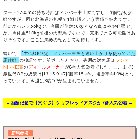
ダート1700mの持ち時計はメンバー中上位ですし、函館は初参
戦ですが、同じ北海道の札幌で1戦1勝という実績も魅力です。
前走がハンデ56kgで、今回が別定58kgとなる点はやや心配です
が、馬体重510kg前後の大型馬ですので、克服できる可能性はあ
りそうです。ここは馬券の軸として期待します。
続いて、
｢世代OP限定、メンバー中最も速い上がりを使っていた
馬作戦｣
の検証です。前述したとおり、先週の対象馬は
ラジオ
NIKKEI賞
の
ディールメーカー
が8番人気②着でした。ここまで3
歳世代OPの成績は[13.15.9.47](勝率15.4%、複勝率44.0%)とな
っています。今週は3歳OPが組まれていません。
→函館記念で【穴ぐさ】ケリフレッドアスクが7番人気②着!←
新馬券術