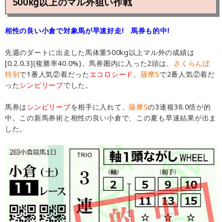
500kg以上のマル外狙い作戦
相性の良い小倉で対象馬が早速好走! 馬券も的中!
先週のダートに出走した馬体重500kg以上マル外の成績は
[0.2.0.3](複勝率40.0%)。馬券圏内に入った2頭は、
さくらんぼ
特別
で1番人気②着だった
エコロシード
、
薩摩S
で2番人気②着だ
った
シンビリーブ
でした。
馬券は
シンビリーブ
を相手に入れて、
薩摩S
の3連複38.0倍が的
中。この新馬券術と相性の良い小倉で、この夏も早速結果が出ま
した。