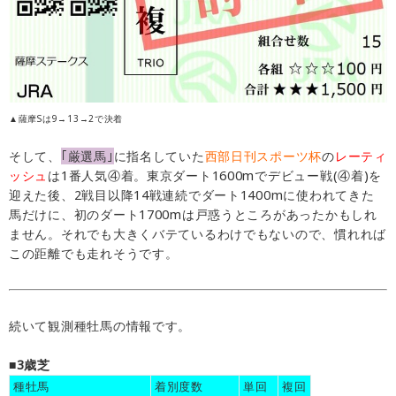
▲薩摩Sは9→13→2で決着
そして、
｢厳選馬｣
に指名していた
西部日刊スポーツ杯
の
レーティ
ッシュ
は1番人気④着。東京ダート1600mでデビュー戦(④着)を
迎えた後、2戦目以降14戦連続でダート1400mに使われてきた
馬だけに、初のダート1700mは戸惑うところがあったかもしれ
ません。それでも大きくバテているわけでもないので、慣れれば
この距離でも走れそうです。
続いて観測種牡馬の情報です。
■3歳芝
種牡馬
着別度数
単回
複回