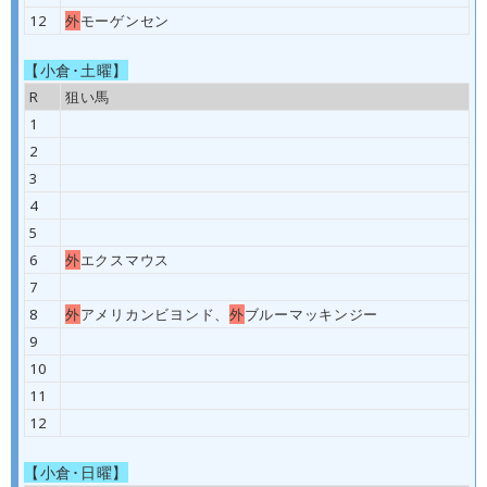
12
外
モーゲンセン
【小倉･土曜】
R
狙い馬
1
2
3
4
5
6
外
エクスマウス
7
8
外
アメリカンビヨンド、
外
ブルーマッキンジー
9
10
11
12
【小倉･日曜】