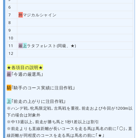
6
7
外
マジカルシャイン
8
9
10
11
厳
上
ラタフォレスト(同級、★)
12
★各項目の説明★
厳
｢今週の厳選馬｣
騎
｢騎手のコース実績に注目作戦｣
上
｢前走の上がりに注目作戦｣
※ハンデ戦､牝馬限定戦､古馬戦を重視､前走および今回が1200m以
下の場合は対象外
※中13週以上､前走が勝ち馬と1秒1差以上は割引
※前走よりも直線距離が長いコースを走る馬は馬名の前に｢◯｣､直
線距離が同程度のコースを走る馬は馬名の前に｢★｣