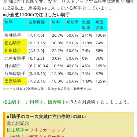
期間は昨年以降です。なお、リストアップする騎手は対象期間内
に2度以上、馬券圏内に入っている騎手としています。
■小倉芝1200mで注目したい騎手
騎手
着別度数
勝率
複勝率
単回
複回
収率
収率
坂井騎手
[4.1.4.6]
26.7%
60.0%
211%
136%
松山騎手
[9.3.3.15]
30.0%
50.0%
118%
74%
川田騎手
[4.3.2.9]
22.2%
50.0%
74%
88%
北村友騎手
[0.1.2.3]
0.0%
50.0%
0%
86%
丹内騎手
[6.7.10.34]
10.5%
40.0%
46%
105%
鮫島駿騎手
[3.4.3.15]
12.0%
40.0%
76%
87%
団野騎手
[4.2.3.16]
16.0%
36.0%
148%
125%
※データ対象は2025年以降。黄地は当該重賞に騎乗予定あり
松山騎手
、
川田騎手
、
団野騎手
の3人を対象騎手としましょう。
■｢騎手のコース実績に注目作戦｣の狙い
北九州記念
松山騎手
⇒
フリッカージャブ
川田騎手
⇒
デアヴェローチェ