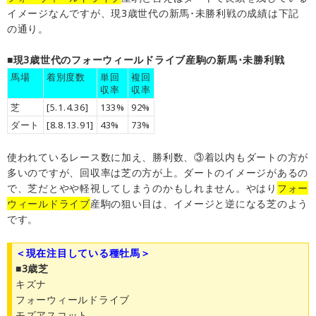
イメージなんですが、現3歳世代の新馬･未勝利戦の成績は下記
の通り。
■現3歳世代のフォーウィールドライブ産駒の新馬･未勝利戦
馬場
着別度数
単回
複回
収率
収率
芝
[5.1.4.36]
133%
92%
ダート
[8.8.13.91]
43%
73%
使われているレース数に加え、勝利数、③着以内もダートの方が
多いのですが、回収率は芝の方が上。ダートのイメージがあるの
で、芝だとやや軽視してしまうのかもしれません。やはり
フォー
ウィールドライブ
産駒の狙い目は、イメージと逆になる芝のよう
です。
＜現在注目している種牡馬＞
■3歳芝
キズナ
フォーウィールドライブ
モズアスコット