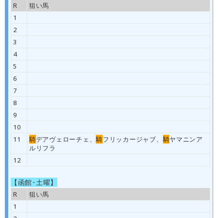
R
狙い馬
1
2
3
4
5
6
7
8
9
10
11
騎
デアヴェローチェ、
騎
フリッカージャブ、
騎
ヤマニンア
ルリフラ
12
【函館･土曜】
R
狙い馬
1