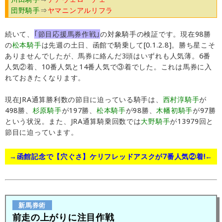
団野騎手
⇒
ヤマニンアルリフラ
続いて、
｢節目応援馬券作戦｣
の対象騎手の検証です。現在98勝
の
松本騎手
は先週の土日、函館で騎乗して[0.1.2.8]。勝ち星こそ
ありませんでしたが、馬券に絡んだ3頭はいずれも人気薄。6番
人気②着、10番人気と14番人気で③着でした。これは馬券に入
れておきたくなります。
現在JRA通算勝利数の節目に迫っている騎手は、
西村淳騎手
が
498勝、
杉原騎手
が197勝、
松本騎手
が98勝、
木幡初騎手
が97勝
という状況。また、JRA通算騎乗回数では
大野騎手
が13979回と
節目に迫っています。
→函館記念で【穴ぐさ】ケリフレッドアスクが7番人気②着!←
新馬券術
前走の上がりに注目作戦