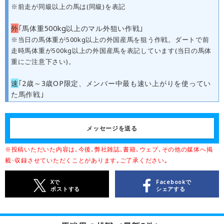
※前走が同級以上の馬は(同級)を表記
外
｢馬体重500kg以上のマル外狙い作戦｣
※当日の馬体重が500kg以上の外国産馬を狙う作戦。ダートで前
走時馬体重が500kg以上の外国産馬を表記しています(当日の馬体
重にご注意下さい)。
速
｢2歳～3歳OP限定、メンバー中最も速い上がりを使ってい
た馬作戦｣
メッセージを送る
※投稿いただいた内容は､今後､弊社雑誌､書籍､ウェブ､その他の媒体へ掲
載･収録させていただくことがあります｡ご了承ください｡
Xで
Facebookで
ポストする
シェアする