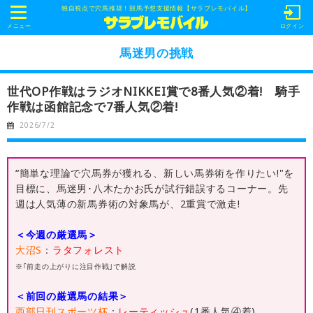
独自視点で穴馬推奨！競馬予想支援情報【サラブレモバイル】
t
o
メニュー
ログイン
g
g
馬迷男の挑戦
l
e
n
世代OP作戦はラジオNIKKEI賞で8番人気②着! 騎手
a
v
作戦は函館記念で7番人気②着!
i
g
2026/7/2
a
t
i
o
“簡単な理論で穴馬券が獲れる、新しい馬券術を作りたい!"を
n
目標に、馬迷男･八木たかお氏が試行錯誤するコーナー。先
週は人気薄の新馬券術の対象馬が、2重賞で激走!
＜今週の厳選馬＞
大沼S
：
ラタフォレスト
※｢前走の上がりに注目作戦｣で解説
＜前回の厳選馬の結果＞
西部日刊スポーツ杯
：
レーティッシュ
(1番人気④着)