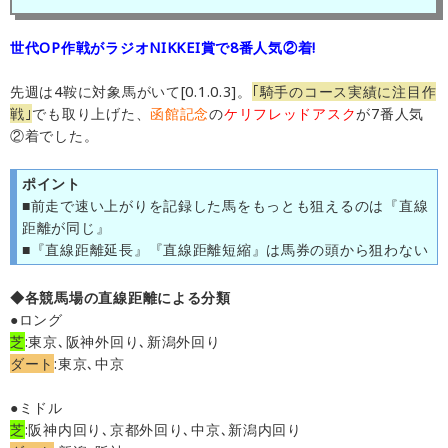
世代OP作戦がラジオNIKKEI賞で8番人気②着!
先週は4鞍に対象馬がいて[0.1.0.3]。
｢騎手のコース実績に注目作
戦｣
でも取り上げた、
函館記念
の
ケリフレッドアスク
が7番人気
②着でした。
ポイント
■前走で速い上がりを記録した馬をもっとも狙えるのは『直線
距離が同じ』
■『直線距離延長』『直線距離短縮』は馬券の頭から狙わない
◆各競馬場の直線距離による分類
●ロング
芝
:東京､阪神外回り､新潟外回り
ダート
:東京､中京
●ミドル
芝
:阪神内回り､京都外回り､中京､新潟内回り