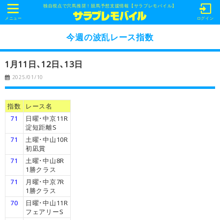
独自視点で穴馬推奨！競馬予想支援情報【サラブレモバイル】
t
o
メニュー
ログイン
g
g
今週の波乱レース指数
l
e
n
1月11日､12日､13日
a
v
2025/01/10
i
g
a
t
指数
レース名
i
o
71
日曜･中京11R
n
淀短距離S
71
土曜･中山10R
初凪賞
71
土曜･中山8R
1勝クラス
71
月曜･中京7R
1勝クラス
70
日曜･中山11R
フェアリーS