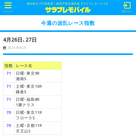
独自視点で穴馬推奨！競馬予想支援情報【サラブレモバイル】
t
o
メニュー
ログイン
g
g
今週の波乱レース指数
l
e
n
4月26日､27日
a
v
2025/04/25
i
g
a
t
指数
レース名
i
o
71
日曜･東京9R
n
湘南S
71
土曜･東京10R
鎌倉S
71
日曜･福島8R
1勝クラス
70
日曜･東京11R
フローラS
70
土曜･京都11R
天王山S