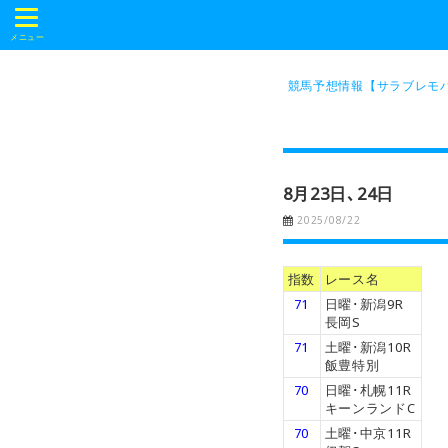
t
o
メニュー
g
g
l
競馬予想情報【サラブレモバ
e
n
a
v
i
g
a
8月23日､24日
t
i
2025/08/22
o
n
指数
レース名
71
日曜･新潟9R
長岡S
71
土曜･新潟10R
飯豊特別
70
日曜･札幌11R
キーンランドC
70
土曜･中京11R