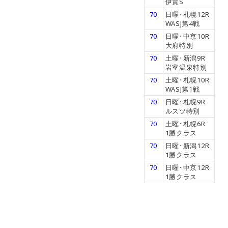
伊賀S
70
日曜･札幌12R
WASJ第4戦
70
日曜･中京10R
大府特別
70
土曜･新潟9R
岩室温泉特別
70
土曜･札幌10R
WASJ第1戦
70
日曜･札幌9R
ルスツ特別
70
土曜･札幌6R
1勝クラス
70
日曜･新潟12R
1勝クラス
70
日曜･中京12R
1勝クラス