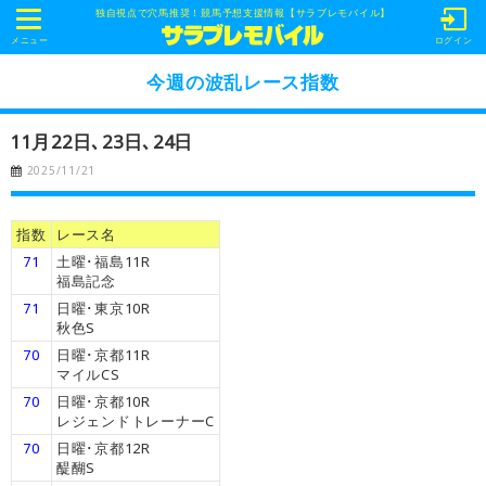
独自視点で穴馬推奨！競馬予想支援情報【サラブレモバイル】
t
o
メニュー
ログイン
g
g
今週の波乱レース指数
l
e
n
11月22日､23日､24日
a
v
2025/11/21
i
g
a
t
指数
レース名
i
o
71
土曜･福島11R
n
福島記念
71
日曜･東京10R
秋色S
70
日曜･京都11R
マイルCS
70
日曜･京都10R
レジェンドトレーナーC
70
日曜･京都12R
醍醐S