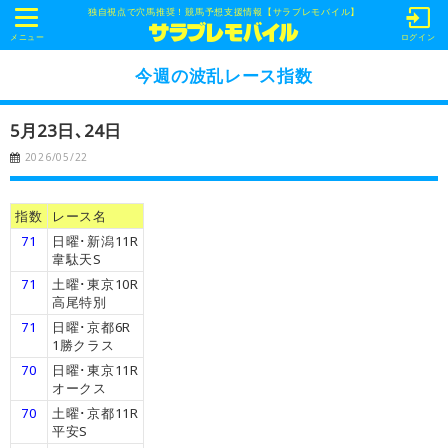
独自視点で穴馬推奨！競馬予想支援情報【サラブレモバイル】
t
o
メニュー
ログイン
g
g
今週の波乱レース指数
l
e
n
5月23日､24日
a
v
2026/05/22
i
g
a
t
指数
レース名
i
o
71
日曜･新潟11R
n
韋駄天S
71
土曜･東京10R
高尾特別
71
日曜･京都6R
1勝クラス
70
日曜･東京11R
オークス
70
土曜･京都11R
平安S