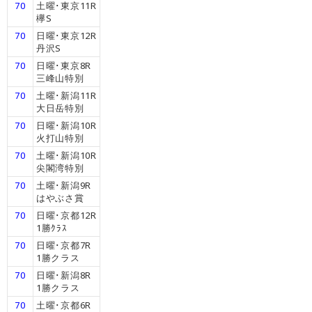
70
土曜･東京11R
欅S
70
日曜･東京12R
丹沢S
70
日曜･東京8R
三峰山特別
70
土曜･新潟11R
大日岳特別
70
日曜･新潟10R
火打山特別
70
土曜･新潟10R
尖閣湾特別
70
土曜･新潟9R
はやぶさ賞
70
日曜･京都12R
1勝ｸﾗｽ
70
日曜･京都7R
1勝クラス
70
日曜･新潟8R
1勝クラス
70
土曜･京都6R