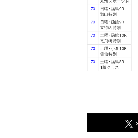
九州スポーツ杯
70
日曜･福島9R
郡山特別
70
日曜･函館9R
立待岬特別
70
土曜･函館10R
竜飛崎特別
70
土曜･小倉10R
雲仙特別
70
土曜･福島8R
1勝クラス