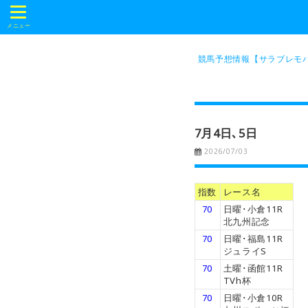
t
o
メニュー
g
g
l
競馬予想情報【サラブレモバ
e
n
a
v
i
g
a
7月4日､5日
t
i
2026/07/03
o
n
指数
レース名
70
日曜･小倉11R
北九州記念
70
日曜･福島11R
ジュライS
70
土曜･函館11R
TVh杯
70
日曜･小倉10R