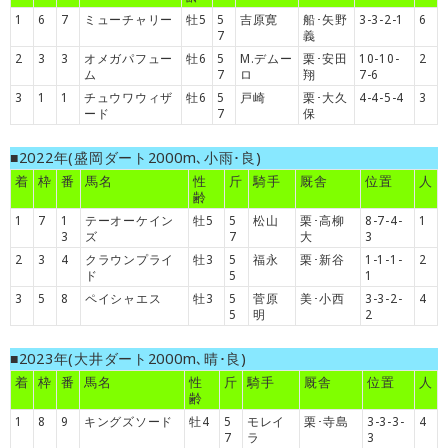
1
6
7
ミューチャリー
牡5
5
吉原寛
船･矢野
3-3-2-1
6
7
義
2
3
3
オメガパフュー
牡6
5
M.デムー
栗･安田
10-10-
2
ム
7
ロ
翔
7-6
3
1
1
チュウワウィザ
牡6
5
戸崎
栗･大久
4-4-5-4
3
ード
7
保
■2022年(盛岡ダート2000m､小雨･良)
着
枠
番
馬名
性
斤
騎手
厩舎
位置
人
齢
1
7
1
テーオーケイン
牡5
5
松山
栗･高柳
8-7-4-
1
3
ズ
7
大
3
2
3
4
クラウンプライ
牡3
5
福永
栗･新谷
1-1-1-
2
ド
5
1
3
5
8
ペイシャエス
牡3
5
菅原
美･小西
3-3-2-
4
5
明
2
■2023年(大井ダート2000m､晴･良)
着
枠
番
馬名
性
斤
騎手
厩舎
位置
人
齢
1
8
9
キングズソード
牡4
5
モレイ
栗･寺島
3-3-3-
4
7
ラ
3