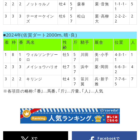
2
2
2
ノットゥルノ
牡4
5
森泰
栗･音無
1-1-1-
5
7
1
3
3
3
テーオーケイン
牡6
5
松山
栗･高柳
2-2-2-
2
ズ
7
大
2
■2024年(佐賀ダート2000m､晴･良)
着
枠
番
馬名
性
斤
騎手
厩舎
位置
人
齢
1
8
1
ウィルソンテソー
牡5
5
川田
美･小手
4-3-1-
1
0
ロ
7
川
1
2
3
3
メイショウハリオ
牡7
5
浜中
栗･岡田
6-6-3-
4
7
2
3
2
2
キリンジ
牡4
5
笹川
兵･新子
7-7-6-
7
7
翼
雅
5
※各項目の略称:｢番｣…馬番､｢斤｣…斤量､｢人｣…人気
Xで
Facebookで