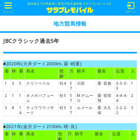
独自視点で穴馬推奨！競馬予想支援情報【サラブレモバイル】
t
o
メニュー
ログイン
g
g
地方競馬情報
l
e
n
JBCクラシック過去5年
a
v
i
g
a
■2020年(大井ダート2000m､曇･稍重)
t
i
着
枠
番
馬名
性
斤
騎手
厩舎
位置
人
o
齢
n
1
3
5
クリソベリル
牡4
5
川田
栗･音無
3-3-3-
1
7
3
2
1
1
オメガパフュー
牡5
5
M.デムー
栗･安田
4-4-4-
2
ム
7
ロ
翔
4
3
8
1
チュウワウィザ
牡5
5
ルメール
栗･大久
2-2-2-
3
4
ード
7
保
2
■2021年(金沢ダート2100m､晴･良)
着
枠
番
馬名
性
斤
騎手
厩舎
位置
人
齢