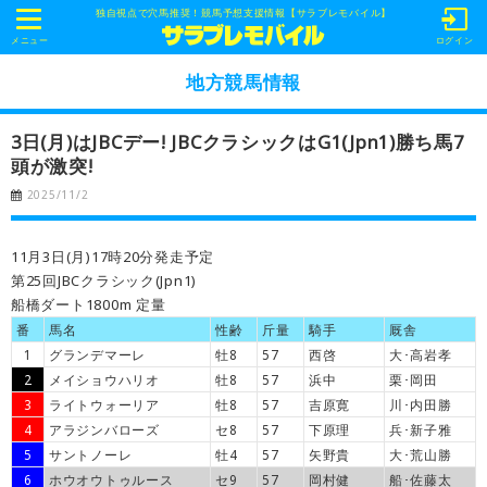
独自視点で穴馬推奨！競馬予想支援情報【サラブレモバイル】
t
o
メニュー
ログイン
g
g
地方競馬情報
l
e
n
3日(月)はJBCデー! JBCクラシックはG1(Jpn1)勝ち馬7
a
v
頭が激突!
i
g
2025/11/2
a
t
i
o
11月3日(月)17時20分発走予定
n
第25回JBCクラシック(Jpn1)
船橋ダート1800m 定量
番
馬名
性齢
斤量
騎手
厩舎
1
グランデマーレ
牡8
57
西啓
大･高岩孝
2
メイショウハリオ
牡8
57
浜中
栗･岡田
3
ライトウォーリア
牡8
57
吉原寛
川･内田勝
4
アラジンバローズ
セ8
57
下原理
兵･新子雅
5
サントノーレ
牡4
57
矢野貴
大･荒山勝
6
ホウオウトゥルース
セ9
57
岡村健
船･佐藤太