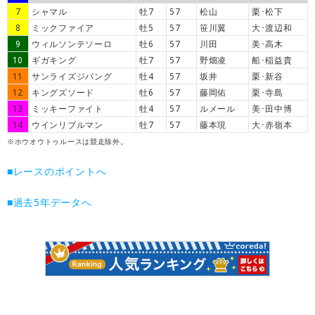
7
シャマル
牡7
57
松山
栗･松下
8
ミックファイア
牡5
57
笹川翼
大･渡辺和
9
ウィルソンテソーロ
牡6
57
川田
美･高木
10
ギガキング
牡7
57
野畑凌
船･稲益貴
11
サンライズジパング
牡4
57
坂井
栗･新谷
12
キングズソード
牡6
57
藤岡佑
栗･寺島
13
ミッキーファイト
牡4
57
ルメール
美･田中博
14
ウインリブルマン
牡7
57
藤本現
大･赤嶺本
※ホウオウトゥルースは競走除外。
■レースのポイントへ
■過去5年データへ