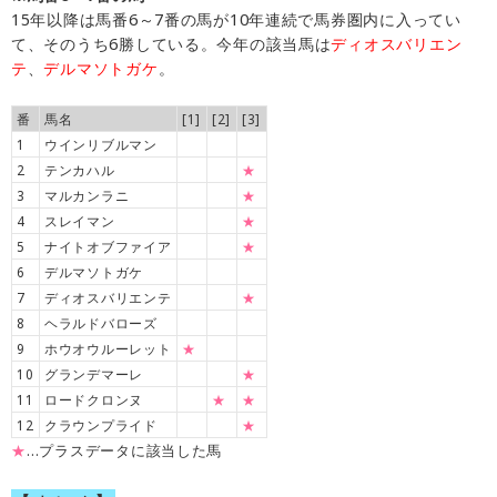
15年以降は馬番6～7番の馬が10年連続で馬券圏内に入ってい
て、そのうち6勝している。今年の該当馬は
ディオスバリエン
テ
、
デルマソトガケ
。
番
馬名
[1]
[2]
[3]
1
ウインリブルマン
2
テンカハル
★
3
マルカンラニ
★
4
スレイマン
★
5
ナイトオブファイア
★
6
デルマソトガケ
7
ディオスバリエンテ
★
8
ヘラルドバローズ
9
ホウオウルーレット
★
10
グランデマーレ
★
11
ロードクロンヌ
★
★
12
クラウンプライド
★
★
…プラスデータに該当した馬