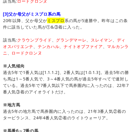
該当馬:
ロードクロンヌ
[3]父か母父がミスプロ系の馬
20年以降、父か母父が
ミスプロ
系の馬が5連勝中。昨年はこの条
件に該当していた馬が①&③着に入った。
該当馬:
クラウンプライド
、
グランデマーレ
、
スレイマン
、
ディ
オスバリエンテ
、
テンカハル
、
ナイトオブファイア
、
マルカンラ
ニ
、
ロードクロンヌ
※人気傾向
過去5年で1番人気は[1.1.1.2]、2番人気は[1.0.1.3]。過去5年の勝
ち馬は1～5番人気で、3～4番人気の馬が過去5年すべてで連対し
ている。過去5年で7番人気以下で馬券圏内に入ったのは、22年7
番人気③着のアイオライトだけ。
※地方馬
過去5年の地方馬で馬券圏内に入ったのは、21年3番人気②着の
タービランス、24年4番人気②着のライトウォーリア。
※馬番6～7番の馬