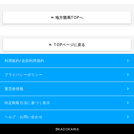
地方競馬TOPへ
TOPページに戻る
利用規約/会員利用規約
プライバシーポリシー
運営者情報
特定商取引法に基づく表示
ヘルプ・お問い合わせ
©KADOKAWA