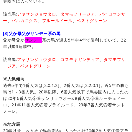
券圏内に入っている。
該当馬:
アヤサンジョウタロ
、
タマモフリージア
、
パイロマンサ
ー
、
バルカニクス
、
フルールドール
、
ベストグリーン
[3]父か母父がサンデー系の馬
父か母父が
サンデー
系の馬が過去5年中4年で勝利していて、22
年以降3連勝中。
該当馬:
アヤサンジョウタロ
、
コスモギガンティア
、
タマモフリ
ージア
、
ベストグリーン
※人気傾向
過去5年で1番人気は[2.0.1.2]、2番人気は[2.2.0.1]。近5年の勝ち
馬は1～3番人気。20年以降、6番人気以下で馬券圏内に入ったの
は20年6番人気②着ランリョウオー&8番人気③着ルーチェドー
ロ、21年11番人気③着プライルード、23年7番人気③着サント
ノーレ。
※地方馬
20年以降、地方馬で馬券圏内に入ったのは20年2番人気①着アラ