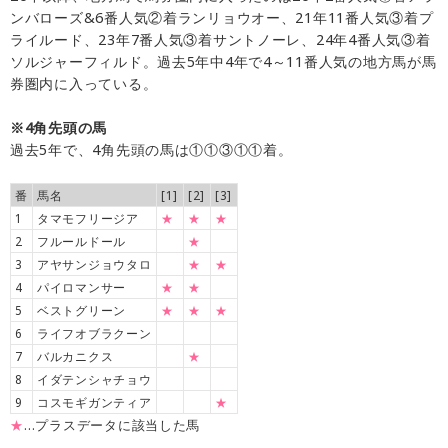
ンバローズ&6番人気②着ランリョウオー、21年11番人気③着プ
ライルード、23年7番人気③着サントノーレ、24年4番人気③着
ソルジャーフィルド。過去5年中4年で4～11番人気の地方馬が馬
券圏内に入っている。
※4角先頭の馬
過去5年で、4角先頭の馬は①①③①①着。
番
馬名
[1]
[2]
[3]
1
タマモフリージア
★
★
★
2
フルールドール
★
3
アヤサンジョウタロ
★
★
4
パイロマンサー
★
★
5
ベストグリーン
★
★
★
6
ライフオブラクーン
7
バルカニクス
★
8
イダテンシャチョウ
9
コスモギガンティア
★
★
…プラスデータに該当した馬