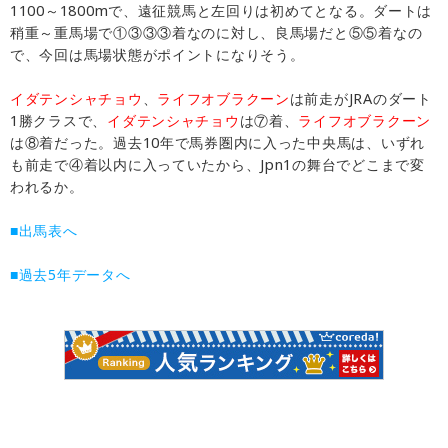
1100～1800mで、遠征競馬と左回りは初めてとなる。ダートは
稍重～重馬場で①③③③着なのに対し、良馬場だと⑤⑤着なの
で、今回は馬場状態がポイントになりそう。
イダテンシャチョウ
、
ライフオブラクーン
は前走がJRAのダート
1勝クラスで、
イダテンシャチョウ
は⑦着、
ライフオブラクーン
は⑧着だった。過去10年で馬券圏内に入った中央馬は、いずれ
も前走で④着以内に入っていたから、Jpn1の舞台でどこまで変
われるか。
■出馬表へ
■過去5年データへ