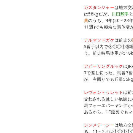
カズタンジャー
は地方交流
は58kgだが、
川田騎手
と
典
のうち、4年(20～2
11週)でも極端な馬体増
デルマソトガケ
は前走の
5番手以内で③①①①⑤
う。前走時馬体重が518
アピーリングルック
はJ
7で差し切った。馬番7
が、右回りでも斤量55k
レヴォントゥレット
は前
交わされる厳しい展開に
馬フォーエバーヤングから
あるから、1F延長でも
シンメデージー
は地方交
る。11～2月は①①①