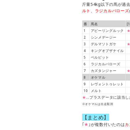
斤量54kg以下の馬が
ルト
、
ラジカルバローズ
番
馬名
[1
1
アピーリングルック
2
シンメデージー
3
デルマソトガケ
4
キングオブザナイル
5
ベルピット
6
ラジカルバローズ
7
カズタンジャー
8
オケマル
9
レヴォントゥレット
10
メルト
★
…プラスデータに該当し
※オケマルは出走取消
【まとめ】
｢
★
｣が複数付いたのは
カ