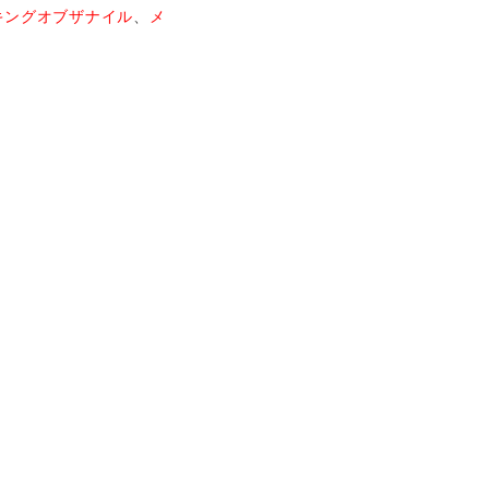
キングオブザナイル
、
メ