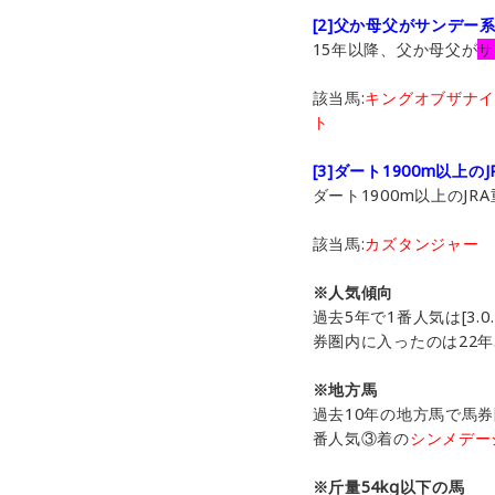
[2]父か母父がサンデー
15年以降、父か母父が
サ
該当馬:
キングオブザナ
ト
[3]ダート1900m以上
ダート1900m以上のJ
該当馬:
カズタンジャー
※人気傾向
過去5年で1番人気は[3.
券圏内に入ったのは22年
※地方馬
過去10年の地方馬で馬券
番人気③着の
シンメデー
※斤量54kg以下の馬