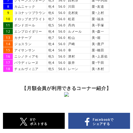
7
クイーンズウォーク
牝5
56.0
西村淳
栗･中内田
8
カムニャック
牝4
56.0
川田
栗･友道
9
ココナッツブラウン
牝6
56.0
北村友
栗･上村
10
ドロップオブライト
牝7
56.0
松若
栗･福永
11
ボンドガール
牝5
56.0
丹内
美･手塚
12
エンブロイダリー
牝4
56.0
ルメール
美･森一
13
カナテープ
牝7
56.0
松山
美･堀
14
ジョスラン
牝4
56.0
戸崎
美･鹿戸
15
アイサンサン
牝4
56.0
幸
栗･橋田
16
ニシノティアモ
牝5
56.0
津村
美･上原佑
17
パラディレーヌ
牝4
56.0
坂井
栗･千田
18
チェルヴィニア
牝5
56.0
レーン
美･木村
【月額会員が利用できるコーナー紹介】
Xで
Facebookで
ポストする
シェアする