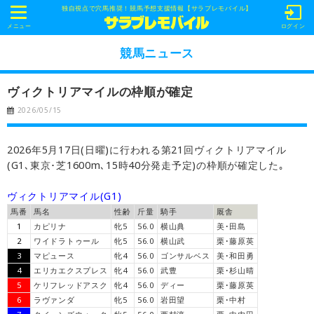
独自視点で穴馬推奨！競馬予想支援情報【サラブレモバイル】
t
o
メニュー
ログイン
g
g
競馬ニュース
l
e
n
ヴィクトリアマイルの枠順が確定
a
v
2026/05/15
i
g
a
t
2026年5月17日(日曜)に行われる第21回ヴィクトリアマイル
i
o
(G1､東京･芝1600m､15時40分発走予定)の枠順が確定した｡
n
ヴィクトリアマイル(G1)
馬番
馬名
性齢
斤量
騎手
厩舎
1
カピリナ
牝5
56.0
横山典
美･田島
2
ワイドラトゥール
牝5
56.0
横山武
栗･藤原英
3
マピュース
牝4
56.0
ゴンサルベス
美･和田勇
4
エリカエクスプレス
牝4
56.0
武豊
栗･杉山晴
5
ケリフレッドアスク
牝4
56.0
ディー
栗･藤原英
6
ラヴァンダ
牝5
56.0
岩田望
栗･中村