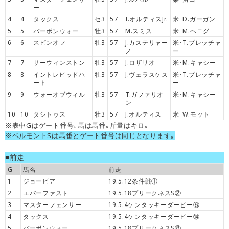
ー
4
4
タックス
セ3
57
I.オルティスJr.
米･D.ガーガン
5
5
バーボンウォー
牡3
57
M.スミス
米･M.ヘニグ
6
6
スピンオフ
牡3
57
J.カステリャー
米･T.プレッチャ
ノ
ー
7
7
サーウィンストン
牡3
57
J.ロザリオ
米･M.キャシー
8
8
イントレピッドハ
牡3
57
J.ヴェラスケス
米･T.プレッチャ
ート
ー
9
9
ウォーオブウィル
牡3
57
T.ガファリオ
米･M.キャシー
ン
10
10
タシトゥス
牡3
57
J.オルティス
米･W.モット
※表中Gはゲート番号､馬は馬番｡斤量はキロ｡
※ベルモントSは馬番とゲート番号は同じとなります｡
■前走
G
馬名
前走
1
ジョービア
19.5.12条件戦①
2
エバーファスト
19.5.18プリークネスS②
3
マスターフェンサー
19.5.4ケンタッキーダービー⑥
4
タックス
19.5.4ケンタッキーダービー⑭
5
バーボンウォー
19.5.18プリークネスS⑧