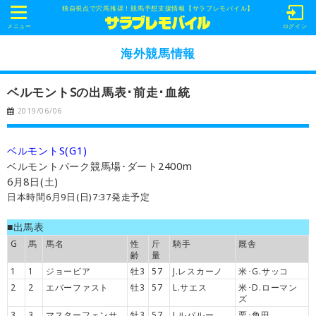
独自視点で穴馬推奨！競馬予想支援情報【サラブレモバイル】
t
o
メニュー
ログイン
g
g
海外競馬情報
l
e
n
ベルモントSの出馬表･前走･血統
a
v
2019/06/06
i
g
a
t
ベルモントS(G1)
i
o
ベルモントパーク競馬場･ダート2400m
n
6月8日(土)
日本時間6月9日(日)7:37発走予定
■出馬表
G
馬
馬名
性
斤
騎手
厩舎
齢
量
1
1
ジョービア
牡3
57
J.レスカーノ
米･G.サッコ
2
2
エバーファスト
牡3
57
L.サエス
米･D.ローマン
ズ
3
3
マスターフェンサ
牡3
57
J.ルパルー
栗･角田