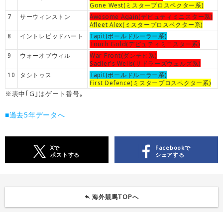
Gone West(ミスタープロスペクター系)
7
サーウィンストン
Awesome Again(デピュティミニスター系)
Afleet Alex(ミスタープロスペクター系)
8
イントレピッドハート
Tapit(ボールドルーラー系)
Touch Gold(デピュティミニスター系)
9
ウォーオブウィル
War Front(ダンチヒ系)
Sadler's Wells(サドラーズウェルズ系)
10
タシトゥス
Tapit(ボールドルーラー系)
First Defence(ミスタープロスペクター系)
※表中｢G｣はゲート番号｡
■過去5年データへ
Xで
Facebookで
ポストする
シェアする
海外競馬TOPへ