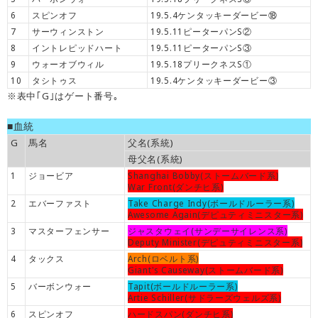
6
スピンオフ
19.5.4ケンタッキーダービー⑱
7
サーウィンストン
19.5.11ピーターパンS②
8
イントレピッドハート
19.5.11ピーターパンS③
9
ウォーオブウィル
19.5.18プリークネスS①
10
タシトゥス
19.5.4ケンタッキーダービー③
※表中｢G｣はゲート番号｡
■血統
G
馬名
父名(系統)
母父名(系統)
1
ジョービア
Shanghai Bobby(ストームバード系)
War Front(ダンチヒ系)
2
エバーファスト
Take Charge Indy(ボールドルーラー系)
Awesome Again(デピュティミニスター系)
3
マスターフェンサー
ジャスタウェイ(サンデーサイレンス系)
Deputy Minister(デピュティミニスター系)
4
タックス
Arch(ロベルト系)
Giant's Causeway(ストームバード系)
5
バーボンウォー
Tapit(ボールドルーラー系)
Artie Schiller(サドラーズウェルズ系)
6
スピンオフ
ハードスパン(ダンチヒ系)