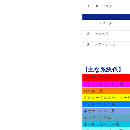
3
サーバスカー
1
モスターダフ
2
ナシュワ
3
パディントン
【主な系統色】
ノーザンダンサー系
サンデーサイレンス系
ロベルト系
ミスタープロスペクター
グレイソヴリン系
ネヴァーベンド系
レッドゴッド系
ボールドルーラー系