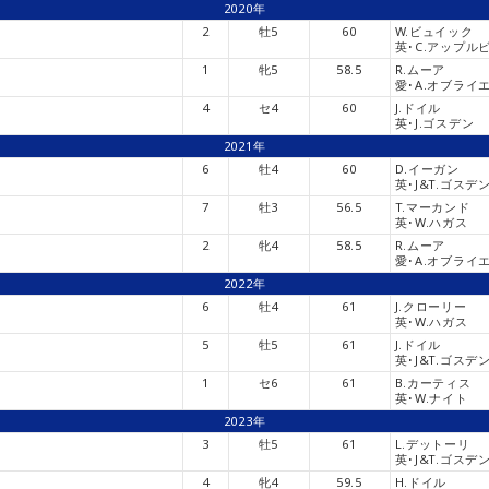
2020年
2
牡5
60
W.ビュイック
英･C.アップル
1
牝5
58.5
R.ムーア
愛･A.オブライ
4
セ4
60
J.ドイル
英･J.ゴスデン
2021年
6
牡4
60
D.イーガン
英･J&T.ゴスデ
7
牡3
56.5
T.マーカンド
英･W.ハガス
2
牝4
58.5
R.ムーア
愛･A.オブライ
2022年
6
牡4
61
J.クローリー
英･W.ハガス
5
牡5
61
J.ドイル
英･J&T.ゴスデ
1
セ6
61
B.カーティス
英･W.ナイト
2023年
3
牡5
61
L.デットーリ
英･J&T.ゴスデ
4
牝4
59.5
H.ドイル