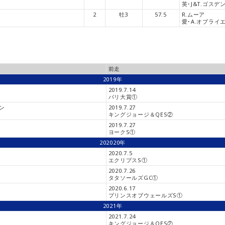
英･J&T.ゴスデ
2
牡3
57.5
R.ムーア
愛･A.オブライ
前走
2019年
2019.7.14
パリ大賞①
ン
2019.7.27
キングジョージ＆QES②
2019.7.27
ヨークS①
202020年
2020.7.5
エクリプスS①
2020.7.26
タタソールズGC①
2020.6.17
プリンスオブウェールズS①
2021年
2021.7.24
キングジョージ＆QES②