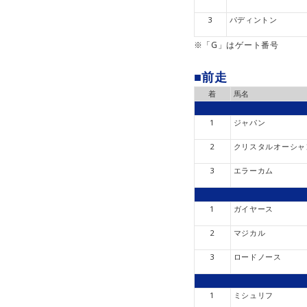
3
パディントン
※「G」はゲート番号
■前走
着
馬名
1
ジャパン
2
クリスタルオーシャ
3
エラーカム
1
ガイヤース
2
マジカル
3
ロードノース
1
ミシュリフ