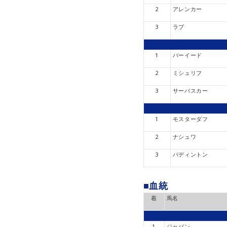
2
アレンカー
3
ラブ
1
バーイード
2
ミシュリフ
3
サーバスカー
1
モスターダフ
2
ナシュワ
3
パディントン
■血統
着
馬名
1
ジャパン