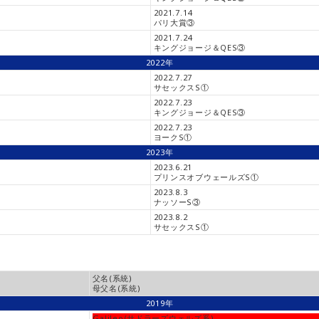
2021.7.14
パリ大賞③
2021.7.24
キングジョージ＆QES③
2022年
2022.7.27
サセックスS①
2022.7.23
キングジョージ＆QES③
2022.7.23
ヨークS①
2023年
2023.6.21
プリンスオブウェールズS①
2023.8.3
ナッソーS③
2023.8.2
サセックスS①
父名(系統)
母父名(系統)
2019年
Galileo(サドラーズウェルズ系)