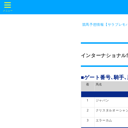
t
o
メニュー
g
g
l
競馬予想情報【サラブレモバ
e
n
a
v
i
g
a
インターナショナルS
t
i
o
n
■ゲート番号､騎手
着
馬名
1
ジャパン
2
クリスタルオーシャ
3
エラーカム