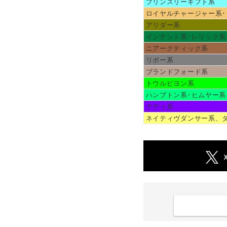
プリンスリーギフト系
ロイヤルチャージャー系･
アリダー系
インテント系･レリック系
ニアークティック系
リボー系
ブランドフォード系
トウルビヨン系
ハンプトン系･ヒムヤー系
テディ系
ネイティヴダンサー系、