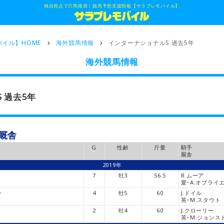
独自視点で穴馬推奨！競馬予想支援情報【サラブレモバイル】
イル】HOME
海外競馬情報
インターナショナルS 過去5年
海外競馬情報
 過去5年
､厩舎
G
性齢
斤量
騎手
厩舎
2019年
7
牡3
56.5
R.ムーア
愛･A.オブライ
ン
4
牡5
60
J.ドイル
英･M.スタウト
2
牡4
60
J.クローリー
英･M.ジョンス