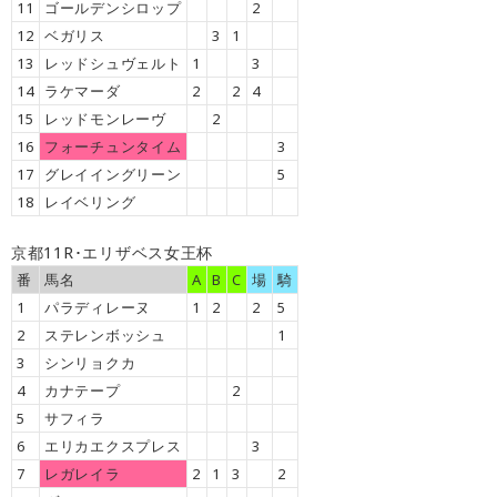
11
ゴールデンシロップ
2
12
ベガリス
3
1
13
レッドシュヴェルト
1
3
14
ラケマーダ
2
2
4
15
レッドモンレーヴ
2
16
フォーチュンタイム
3
17
グレイイングリーン
5
18
レイベリング
京都11R･エリザベス女王杯
番
馬名
A
B
C
場
騎
1
パラディレーヌ
1
2
2
5
2
ステレンボッシュ
1
3
シンリョクカ
4
カナテープ
2
5
サフィラ
6
エリカエクスプレス
3
7
レガレイラ
2
1
3
2