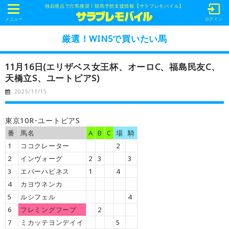
独自視点で穴馬推奨！競馬予想支援情報【サラブレモバイル】
t
o
メニュー
ログイン
g
g
厳選！WIN5で買いたい馬
l
e
n
11月16日(エリザベス女王杯、オーロC、福島民友C、
a
v
天橋立S、ユートピアS)
i
g
2025/11/15
a
t
i
o
東京10R･ユートピアS
n
番
馬名
A
B
C
場
騎
1
ココクレーター
2
2
インヴォーグ
2
3
3
3
エバーハピネス
1
4
4
カヨウネンカ
5
ルシフェル
4
6
フレミングフープ
2
7
ミカッテヨンデイイ
5