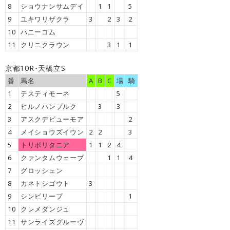
8
ショウナンサムデイ
1
1
5
9
ユキワリザクラ
3
2
3
2
10
ハニーコム
11
クリニクラウン
3
1
1
京都10R･天橋立S
番
馬名
A
B
C
場
騎
1
テスティモーネ
5
2
ヒルノハンブルク
3
3
3
アスクデビューモア
2
4
メイショウズイウン
2
2
3
5
トリポリタニア
1
1
2
4
6
クァンタムウェーブ
1
1
4
7
グロッシェン
8
カネトシゴウト
3
9
シンビリーブ
1
10
クレメダンジュ
11
サンライズグルーヴ