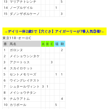
13
マリアナトレンチ
5
14
ノーブルゲイル
1
15
ダノンザボルケーノ
3
→デイリー杯2歳Sで【穴ぐさ】アイガーリーが7番人気③着!←
東京11R･オーロC
番
馬名
A
B
C
場
騎
1
ガロンヌ
2
2
メイショウシンタケ
3
アクートゥス
3
4
スカイロケット
5
セントメモリーズ
1
1
6
ウイングレイテスト
7
シュタールヴィント
3
1
8
メイショウチタン
9
ナムラアトム
4
10
カリボール
5