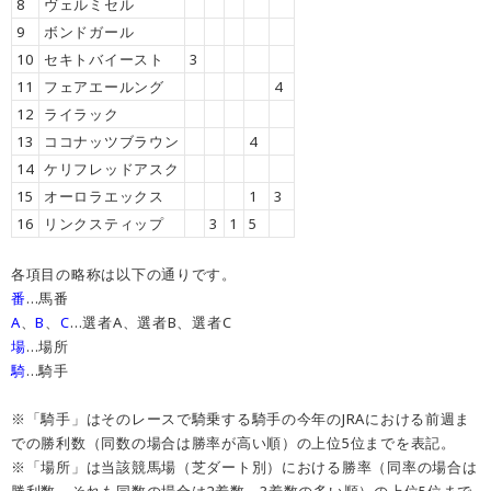
8
ヴェルミセル
9
ボンドガール
10
セキトバイースト
3
11
フェアエールング
4
12
ライラック
13
ココナッツブラウン
4
14
ケリフレッドアスク
15
オーロラエックス
1
3
16
リンクスティップ
3
1
5
各項目の略称は以下の通りです。
番
…馬番
A
、
B
、
C
…選者A、選者B、選者C
場
…場所
騎
…騎手
※「騎手」はそのレースで騎乗する騎手の今年のJRAにおける前週ま
での勝利数（同数の場合は勝率が高い順）の上位5位までを表記。
※「場所」は当該競馬場（芝ダート別）における勝率（同率の場合は