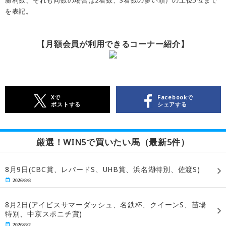
勝利数、それも同数の場合は2着数、3着数の多い順）の上位5位まで
を表記。
【月額会員が利用できるコーナー紹介】
Xで
Facebookで
ポストする
シェアする
厳選！WIN5で買いたい馬（最新5件）
8月9日(CBC賞、レパードS、UHB賞、浜名湖特別、佐渡S)
2026/8/8
8月2日(アイビスサマーダッシュ、名鉄杯、クイーンS、苗場
特別、中京スポニチ賞)
2026/8/2