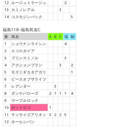
12
ルージュミラージュ
2
13
カミノレアル
3
14
コスモジンバック
5
福島11R･福島民友C
番
馬名
A
B
C
場
騎
1
ショウナンライシン
4
2
エコロガイア
3
プリンスミノル
3
4
アクションプラン
3
2
5
モズミギカタアガリ
1
6
ピースオブザライフ
7
レアンダー
3
8
ダンテバローズ
2
1
1
1
4
9
マーブルロック
10
ポッドロゴ
1
11
サンライズアリオン
3
2
2
5
12
ホールシバン