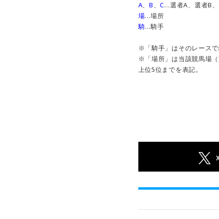
A
、
B
、
C
…選者A、選者B、
場
…場所
騎
…騎手
※「騎手」はそのレースで
※「場所」は当該競馬場（
上位5位までを表記。