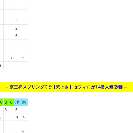
3
3
5
3
5
3
→京王杯スプリングCで【穴ぐさ】セフィロが14番人気②着!←
A
B
C
場
騎
3
5
3
4
4
5