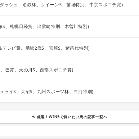
ーダッシュ、名鉄杯、クイーンS、苗場特別、中京スポニチ賞)
東海S、札幌日経賞、出雲崎特別、木曽川特別)
福島テレビ賞、函館2歳S、宮崎S、猪苗代特別)
蘇S、巴賞、天の川S、西部スポニチ賞)
ジュライS、大沼S、九州スポーツ杯、白河特別)
厳選！WIN5で買いたい馬の記事一覧へ