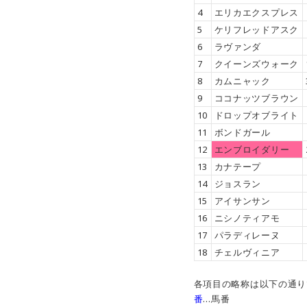
4
エリカエクスプレス
5
ケリフレッドアスク
6
ラヴァンダ
7
クイーンズウォーク
8
カムニャック
9
ココナッツブラウン
10
ドロップオブライト
11
ボンドガール
12
エンブロイダリー
13
カナテープ
14
ジョスラン
15
アイサンサン
16
ニシノティアモ
17
パラディレーヌ
18
チェルヴィニア
各項目の略称は以下の通り
番
…馬番