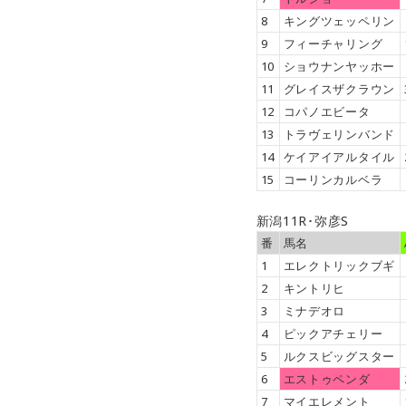
8
キングツェッペリン
9
フィーチャリング
10
ショウナンヤッホー
11
グレイスザクラウン
12
コパノエビータ
13
トラヴェリンバンド
14
ケイアイアルタイル
15
コーリンカルベラ
新潟11R･弥彦S
番
馬名
1
エレクトリックブギ
2
キントリヒ
3
ミナデオロ
4
ピックアチェリー
5
ルクスビッグスター
6
エストゥペンダ
7
マイエレメント