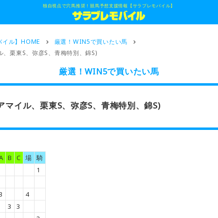
独自視点で穴馬推奨！競馬予想支援情報【サラブレモバイル】
イル】HOME
厳選！WIN5で買いたい馬
ル、栗東S、弥彦S、青梅特別、錦S)
厳選！WIN5で買いたい馬
リアマイル、栗東S、弥彦S、青梅特別、錦S)
A
B
C
場
騎
1
3
4
3
3