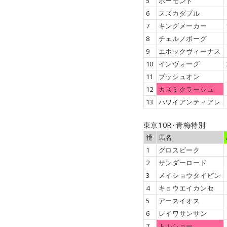
5
ボーモンド
6
スズカダブル
7
キングメーカー
8
チェルノボーグ
9
エポックヴィーナス
10
インヴォーグ
11
プッシュオン
12
カズミクラーシュ
13
ハワイアンティアレ
東京10R･青梅特別
番
馬名
1
グロスビーク
2
サンダーロード
3
メイショウタイピン
4
キョウエイカンセ
5
アースイオス
6
レイワサンサン
7
トルショー