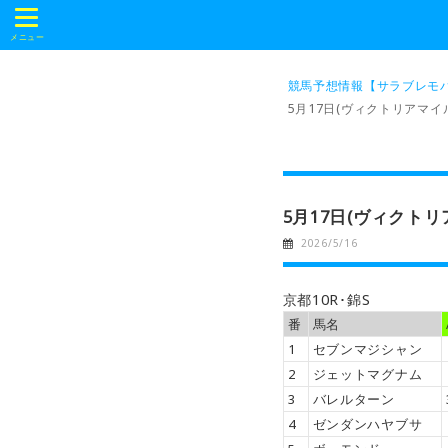
t
o
メニュー
g
g
l
競馬予想情報【サラブレモバ
e
5月17日(ヴィクトリアマイ
n
a
v
i
g
a
t
5月17日(ヴィクト
i
o
2026/5/16
n
京都10R･錦S
番
馬名
1
セブンマジシャン
2
ジェットマグナム
3
バレルターン
4
ゼンダンハヤブサ