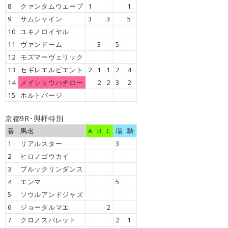
8
クァンタムウェーブ
1
1
9
サムシャイン
3
3
5
10
ユキノロイヤル
11
ヴァンドーム
3
5
12
モズマーヴェリック
13
セギレエルビエント
2
1
1
2
4
14
メイショウハチロー
2
2
3
2
15
ホルトバージ
京都9R･與杼特別
番
馬名
A
B
C
場
騎
1
リアルスター
3
2
ヒロノゴウカイ
3
ブルックリンダンス
4
エンマ
5
5
ソウルアンドジャズ
6
ジョータルマエ
2
7
クロノスバレット
2
1