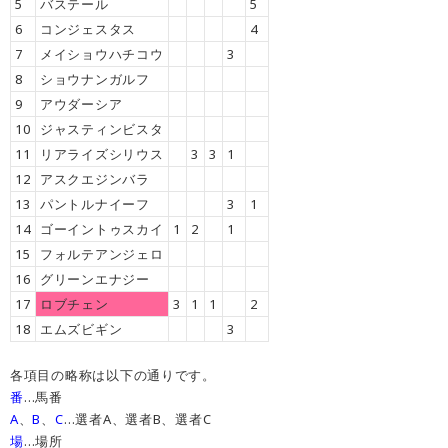
5
バステール
5
6
コンジェスタス
4
7
メイショウハチコウ
3
8
ショウナンガルフ
9
アウダーシア
10
ジャスティンビスタ
11
リアライズシリウス
3
3
1
12
アスクエジンバラ
13
パントルナイーフ
3
1
14
ゴーイントゥスカイ
1
2
1
15
フォルテアンジェロ
16
グリーンエナジー
17
ロブチェン
3
1
1
2
18
エムズビギン
3
各項目の略称は以下の通りです。
番
…馬番
A
、
B
、
C
…選者A、選者B、選者C
場
…場所