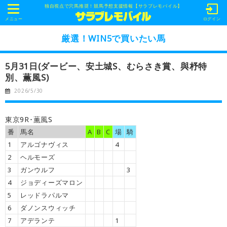
独自視点で穴馬推奨！競馬予想支援情報【サラブレモバイル】
t
o
メニュー
ログイン
g
g
厳選！WIN5で買いたい馬
l
e
n
5月31日(ダービー、安土城S、むらさき賞、與杼特
a
v
別、薫風S)
i
g
2026/5/30
a
t
i
o
東京9R･薫風S
n
番
馬名
A
B
C
場
騎
1
アルゴナヴィス
4
2
ヘルモーズ
3
ガンウルフ
3
4
ジョディーズマロン
5
レッドラパルマ
6
ダノンスウィッチ
7
アデランテ
1