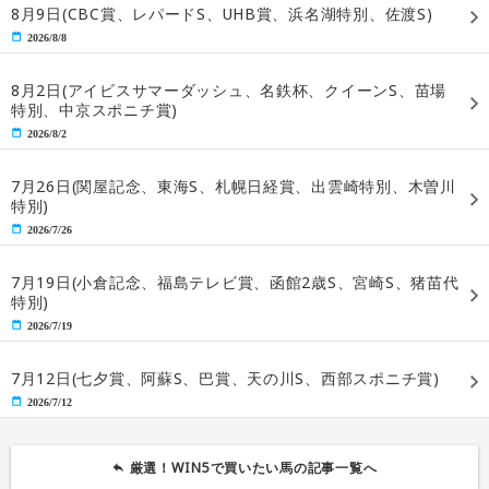
8月9日(CBC賞、レパードS、UHB賞、浜名湖特別、佐渡S)
2026/8/8
8月2日(アイビスサマーダッシュ、名鉄杯、クイーンS、苗場
特別、中京スポニチ賞)
2026/8/2
7月26日(関屋記念、東海S、札幌日経賞、出雲崎特別、木曽川
特別)
2026/7/26
7月19日(小倉記念、福島テレビ賞、函館2歳S、宮崎S、猪苗代
特別)
2026/7/19
7月12日(七夕賞、阿蘇S、巴賞、天の川S、西部スポニチ賞)
2026/7/12
厳選！WIN5で買いたい馬の記事一覧へ