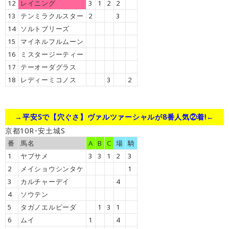
12
レイニング
3
1
2
2
13
テンミラクルスター
2
3
14
ソルトブリーズ
15
マイネルフルムーン
16
ミスタージーティー
17
テーオーダグラス
18
レディーミコノス
3
2
→平安Sで【穴ぐさ】ヴァルツァーシャルが8番人気②着!←
京都10R･安土城S
番
馬名
A
B
C
場
騎
1
ヤブサメ
3
3
1
2
3
2
メイショウシンタケ
1
3
カルチャーデイ
4
4
ソウテン
5
タガノエルピーダ
1
3
1
6
ムイ
1
4