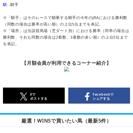
騎
…騎手
※「騎手」はそのレースで騎乗する騎手の今年のJRAにおける勝利数
（同数の場合は勝率が高い順）の上位5位までを表記。
※「場所」は当該競馬場（芝ダート別）における勝率（同率の場合は
勝利数、それも同数の場合は2着数、3着数の多い順）の上位5位まで
を表記。
【月額会員が利用できるコーナー紹介】
Xで
Facebookで
ポストする
シェアする
厳選！WIN5で買いたい馬（最新5件）