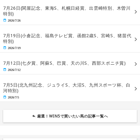
7月26日(関屋記念、東海S、札幌日経賞、出雲崎特別、木曽川
特別)
2026/7/26
7月19日(小倉記念、福島テレビ賞、函館2歳S、宮崎S、猪苗代
特別)
2026/7/19
7月12日(七夕賞、阿蘇S、巴賞、天の川S、西部スポニチ賞)
2026/7/12
7月5日(北九州記念、ジュライS、大沼S、九州スポーツ杯、白
河特別)
2026/7/5
厳選！WIN5で買いたい馬の記事一覧へ