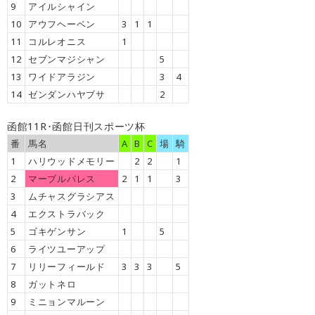
9
アイルシャイン
10
アウフヘーベン
3
1
1
11
コルレオニス
1
12
セブンマジシャン
5
13
ワイドアラジン
3
4
14
ゼンダンハヤブサ
2
函館11R･函館日刊スポーツ杯
番
馬名
A
B
C
場
騎
1
ハリウッドメモリー
2
2
1
2
マーブルパレス
2
1
1
3
3
ムチャスグラシアス
4
エクストラバック
5
ゴキゲンサン
1
5
6
ライツユーアップ
7
リリーフィールド
3
3
3
5
8
ガットネロ
9
ミニョンマルーン