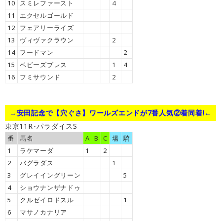
10
スミレファースト
4
11
エクセルゴールド
12
フェアリーライズ
13
ヴィヴァクラウン
2
14
フードマン
2
15
ベビーズブレス
1
4
16
フミサウンド
2
→安田記念で【穴ぐさ】ワールズエンドが7番人気②着同着!←
東京11R･パラダイスS
番
馬名
A
B
C
場
騎
1
ラケマーダ
1
2
2
バグラダス
1
3
グレイイングリーン
5
4
ショウナンザナドゥ
5
クルゼイロドスル
1
6
マサノカナリア