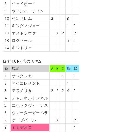
8
ジョイボーイ
9
ウインルーティン
10
ベンサレム
2
3
11
キングノジョー
1
3
12
オストラヴァ
3
2
2
13
ログラール
5
5
14
キントリヒ
阪神10R･花のみちS
番
馬名
A
B
C
場
騎
1
サンタンカ
3
3
2
マイエレメント
1
3
テラメリタ
2
2
2
4
5
4
チャンネルトンネル
5
エポックヴィーナス
6
ウォーターガーベラ
7
ケーブパール
3
2
8
ミナデオロ
1