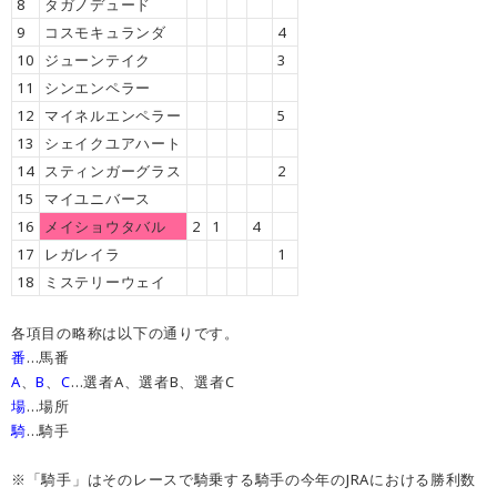
8
タガノデュード
9
コスモキュランダ
4
10
ジューンテイク
3
11
シンエンペラー
12
マイネルエンペラー
5
13
シェイクユアハート
14
スティンガーグラス
2
15
マイユニバース
16
メイショウタバル
2
1
4
17
レガレイラ
1
18
ミステリーウェイ
各項目の略称は以下の通りです。
番
…馬番
A
、
B
、
C
…選者A、選者B、選者C
場
…場所
騎
…騎手
※「騎手」はそのレースで騎乗する騎手の今年のJRAにおける勝利数