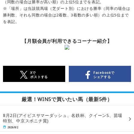
（同数の場合は勝率が高い順）の上位5位までを表記。
※「場所」は当該競馬場（芝ダート別）における勝率（同率の場合は
勝利数、それも同数の場合は2着数、3着数の多い順）の上位5位まで
を表記。
【月額会員が利用できるコーナー紹介】
Xで
Facebookで
ポストする
シェアする
厳選！WIN5で買いたい馬（最新5件）
8月2日(アイビスサマーダッシュ、名鉄杯、クイーンS、苗場
特別、中京スポニチ賞)
2026/8/2