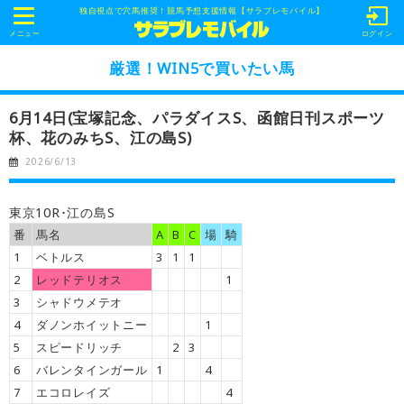
独自視点で穴馬推奨！競馬予想支援情報【サラブレモバイル】
t
o
メニュー
ログイン
g
g
厳選！WIN5で買いたい馬
l
e
n
6月14日(宝塚記念、パラダイスS、函館日刊スポーツ
a
v
杯、花のみちS、江の島S)
i
g
2026/6/13
a
t
i
o
東京10R･江の島S
n
番
馬名
A
B
C
場
騎
1
ベトルス
3
1
1
2
レッドテリオス
1
3
シャドウメテオ
4
ダノンホイットニー
1
5
スピードリッチ
2
3
6
バレンタインガール
1
4
7
エコロレイズ
4