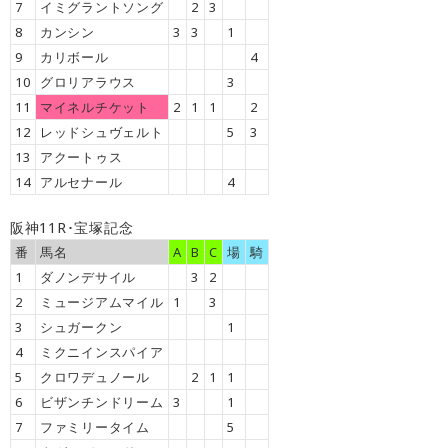
7
イミグラントソング
2
3
8
カンシン
3
3
1
9
カリボール
4
10
グロリアラウス
3
11
マイネルチケット
2
1
1
2
12
レッドシュヴェルト
5
3
13
アクートゥス
14
アルセナール
4
阪神11R･宝塚記念
番
馬名
A
B
C
場
騎
1
ダノンデサイル
3
2
2
ミュージアムマイル
1
3
3
シュガークン
1
4
ミクニインスパイア
5
クロワデュノール
2
1
1
6
ビザンチンドリーム
3
1
7
ファミリータイム
5