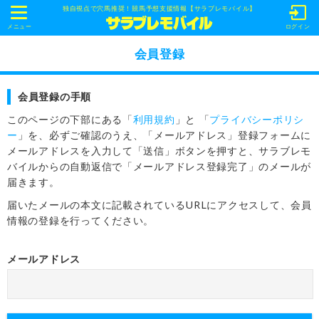
独自視点で穴馬推奨！競馬予想支援情報【サラブレモバイル】
t
o
メニュー
ログイン
g
g
会員登録
l
e
n
a
会員登録の手順
v
i
このページの下部にある「
利用規約
」と
「
プライバシーポリシ
g
ー
」を、必ずご確認のうえ、「メールアドレス」登録フォームに
a
t
メールアドレスを入力して「送信」ボタンを押すと、サラブレモ
i
バイルからの自動返信で「メールアドレス登録完了」のメールが
o
n
届きます。
届いたメールの本文に記載されているURLにアクセスして、会員
情報の登録を行ってください。
メールアドレス