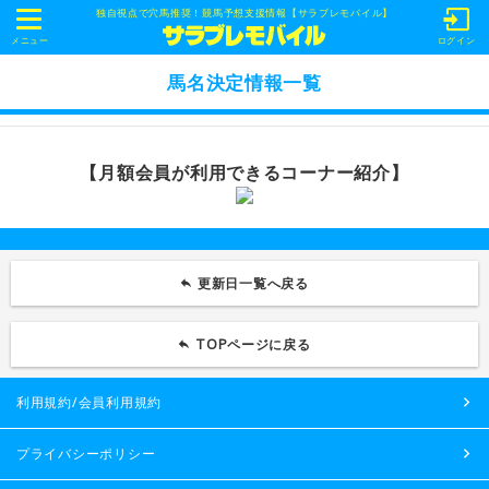
独自視点で穴馬推奨！競馬予想支援情報【サラブレモバイル】
t
o
メニュー
ログイン
g
g
馬名決定情報一覧
l
e
n
a
v
【月額会員が利用できるコーナー紹介】
i
g
a
t
i
o
n
更新日一覧へ戻る
TOPページに戻る
利用規約/会員利用規約
プライバシーポリシー