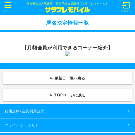
独自視点で穴馬推奨！競馬予想支援情報【サラブレモバイル】
t
o
メニュー
ログイン
g
g
馬名決定情報一覧
l
e
n
a
v
【月額会員が利用できるコーナー紹介】
i
g
a
t
i
o
n
更新日一覧へ戻る
TOPページに戻る
利用規約/会員利用規約
プライバシーポリシー