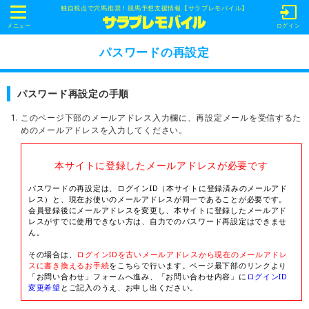
独自視点で穴馬推奨！競馬予想支援情報【サラブレモバイル】
t
o
メニュー
ログイン
g
g
パスワードの再設定
l
e
n
a
パスワード再設定の手順
v
i
このページ下部のメールアドレス入力欄に、再設定メールを受信するた
g
a
めのメールアドレスを入力してください。
t
i
o
本サイトに登録したメールアドレスが必要です
n
パスワードの再設定は、ログインID（本サイトに登録済みのメールアド
レス）と、現在お使いのメールアドレスが同一であることが必要です。
会員登録後にメールアドレスを変更し、本サイトに登録したメールアド
レスがすでに使用できない方は、自力でのパスワード再設定はできませ
ん。
その場合は、
ログインIDを古いメールアドレスから現在のメールアドレ
スに書き換えるお手続
をこちらで行います。ページ最下部のリンクより
「お問い合わせ」フォームへ進み、「お問い合わせ内容」に
ログインID
変更希望
とご記入のうえ、お申し出ください。