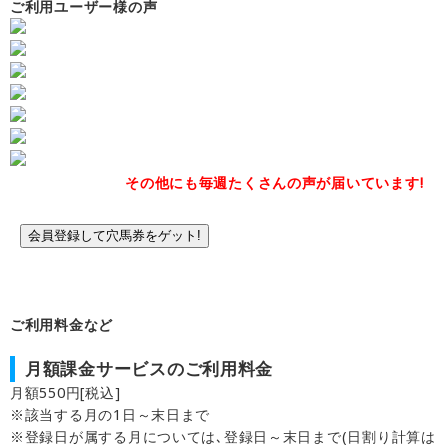
ご利用ユーザー様の声
その他にも毎週たくさんの声が届いています!
会員登録して穴馬券をゲット!
ご利用料金など
月額課金サービスのご利用料金
月額550円[税込]
※該当する月の1日～末日まで
※登録日が属する月については､登録日～末日まで(日割り計算は