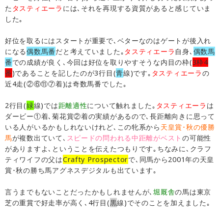
た
タスティエーラ
には､それを再現する資質があると感じていま
した｡
好位を取るにはスタートが重要で､ベターなのはゲートが後入れ
になる
偶数馬番
だと考えていました｡
タスティエーラ
自身､
偶数馬
番
での成績が良く､今回は好位を取りやすそうな内目の枠(
3枠4
番
)であることを記したのが3行目(
青
線)です｡
タスティエーラ
の
近4走(②⑥⑪⑦着)は奇数馬番でした｡
2行目(
緑
線)では
距離適性
について触れました｡
タスティエーラ
は
ダービー①着､菊花賞②着の実績があるので､長距離向きに思って
いる人がいるかもしれないけれど､この牝系から
天皇賞･秋の優勝
馬
が複数出ていて､
スピードの問われる中距離がベスト
の可能性
がありますよ､ということを伝えたつもりです｡ちなみに､クラフ
ティワイフの父は
Crafty Prospector
で､同馬から2001年の天皇
賞･秋の勝ち馬アグネスデジタルも出ています｡
言うまでもないことだったかもしれませんが､
堀厩舎
の馬は東京
芝の重賞で好走率が高く､4行目(
黒
線)でそのことを加えました｡