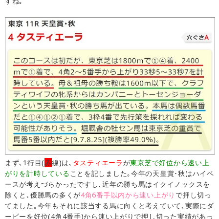
すね｡
まず､1行目(
赤
線)は､
タスティエーラ
が
東京芝で好位から速い上
がりを計時している
ことを記しました｡今年の天皇賞･秋はハイペ
ースが考えづらかったですし､近年の勝ち馬はイクイノックスを
除くと､優勝馬の多くが
4角6番手以内から速い上がり
で押し切っ
てました｡今年もそれに該当する馬に向くと考えていて､実際にダ
ービーを好位(4角4番手)から速い上がりで押し切った実績があっ