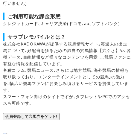
行いません)
ご利用可能な課金形態
クレジットカード､キャリア決済(ドコモ､au､ソフトバンク)
サラブレモバイルとは？
株式会社KADOKAWAが提供する競馬情報サイト｡毎週末の出走
馬について､好配当を獲るための独自の穴馬情報【穴ぐさ】や､各
種データ､血統情報など様々なコンテンツを用意し､競馬ファンに
有益な情報を配信しています。
各種コラム､競馬ニュース､さらには地方競馬､海外競馬の情報も
取り扱っており､｢エンターテインメントとしての競馬｣の魅力
を､幅広い競馬ファンにお楽しみ頂けるサービスを提供していま
す。
スマートフォン向けのサイトですが､タブレットやPCでのアクセ
スも可能です。
会員登録して穴馬券をゲット!