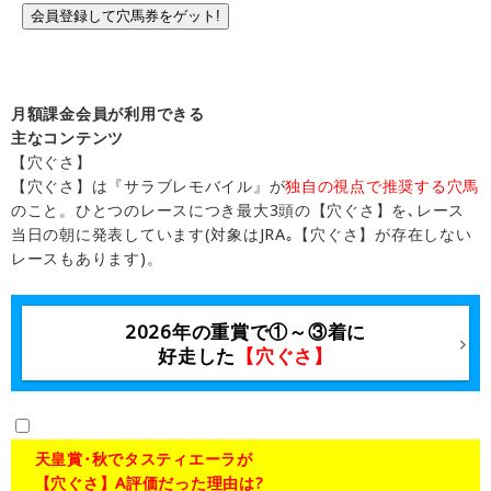
会員登録して穴馬券をゲット!
月額課金会員が利用できる
主なコンテンツ
【穴ぐさ】
【穴ぐさ】は『サラブレモバイル』が
独自の視点で推奨する穴馬
のこと。ひとつのレースにつき最大3頭の【穴ぐさ】を､レース
当日の朝に発表しています(対象はJRA｡【穴ぐさ】が存在しない
レースもあります)。
2026年の重賞で①～③着に
好走した
【穴ぐさ】
天皇賞･秋でタスティエーラが
【穴ぐさ】A評価だった理由は?