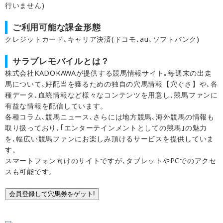
行いません)
ご利用可能な課金形態
クレジットカード､キャリア決済(ドコモ､au､ソフトバンク)
サラブレモバイルとは？
株式会社KADOKAWAが提供する競馬情報サイト｡毎週末の出走
馬について､好配当を獲るための独自の穴馬情報【穴ぐさ】や､各
種データ､血統情報など様々なコンテンツを用意し､競馬ファンに
有益な情報を配信しています。
各種コラム､競馬ニュース､さらには地方競馬､海外競馬の情報も
取り扱っており､｢エンターテインメントとしての競馬｣の魅力
を､幅広い競馬ファンにお楽しみ頂けるサービスを提供していま
す。
スマートフォン向けのサイトですが､タブレットやPCでのアクセ
スも可能です。
会員登録して穴馬券をゲット!