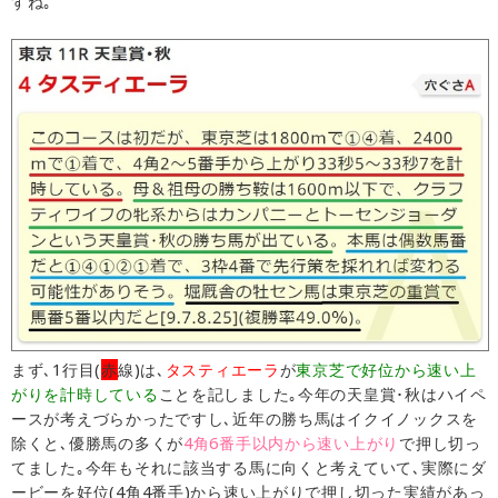
すね｡
まず､1行目(
赤
線)は､
タスティエーラ
が
東京芝で好位から速い上
がりを計時している
ことを記しました｡今年の天皇賞･秋はハイペ
ースが考えづらかったですし､近年の勝ち馬はイクイノックスを
除くと､優勝馬の多くが
4角6番手以内から速い上がり
で押し切っ
てました｡今年もそれに該当する馬に向くと考えていて､実際にダ
ービーを好位(4角4番手)から速い上がりで押し切った実績があっ