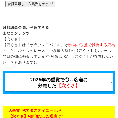
会員登録して穴馬券をゲット!
月額課金会員が利用できる
主なコンテンツ
【穴ぐさ】
【穴ぐさ】は『サラブレモバイル』が
独自の視点で推奨する穴馬
のこと。ひとつのレースにつき最大3頭の【穴ぐさ】を､レース
当日の朝に発表しています(対象はJRA｡【穴ぐさ】が存在しない
レースもあります)。
2026年の重賞で①～③着に
好走した
【穴ぐさ】
天皇賞･秋でタスティエーラが
【穴ぐさ】A評価だった理由は?