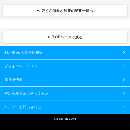
穴ぐさ傾向と対策の記事一覧へ
TOPページに戻る
利用規約/会員利用規約
プライバシーポリシー
運営者情報
特定商取引法に基づく表示
ヘルプ・お問い合わせ
©KADOKAWA