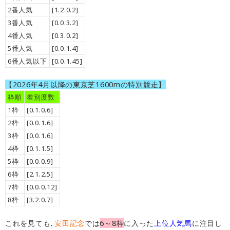
2番人気
[1.2.0.2]
3番人気
[0.0.3.2]
4番人気
[0.3.0.2]
5番人気
[0.0.1.4]
6番人気以下
[0.0.1.45]
【2026年4月以降の東京芝1600mの特別競走】
枠順
着別度数
1枠
[0.1.0.6]
2枠
[0.0.1.6]
3枠
[0.0.1.6]
4枠
[0.1.1.5]
5枠
[0.0.0.9]
6枠
[2.1.2.5]
7枠
[0.0.0.12]
8枠
[3.2.0.7]
これを見ても､
安田記念
では
6～8枠
に入った
上位人気馬
に注目し