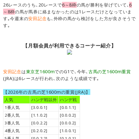
26レースのうち､20レースで
6～8枠
の馬が勝利を挙げていて､
6
～8枠
の馬が馬券に絡まなかったのは1レースだけとなっていま
す｡今週末の
安田記念
も､外枠の馬から検討をした方が良さそうで
す｡
【月額会員が利用できるコーナー紹介】
安田記念
は
東京芝1600m
でのG1で､今年､
古馬の芝1600m重賞
(JRA)は6レースが行われ､次のような成績です｡
【2026年の古馬の芝1600mの重賞(JRA)】
人気
ハンデ戦以外
ハンデ戦
1番人気
[3.0.0.1]
[0.0.1.1]
2番人気
[1.1.0.2]
[0.0.0.2]
3番人気
[0.0.2.2]
[0.0.0.2]
4番人気
[0.2.0.2]
[1.0.0.1]
5番人気
[0.0.2.2]
[0.1.0.1]