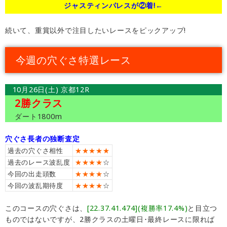
ジャスティンパレスが②着!←
続いて、重賞以外で注目したいレースをピックアップ!
今週の穴ぐさ特選レース
10月26日(土) 京都12R
2勝クラス
ダート1800m
穴ぐさ長者の独断査定
過去の穴ぐさ相性
★★★★★
過去のレース波乱度
★★★★
☆
今回の出走頭数
★★★★
☆
今回の波乱期待度
★★★★
☆
このコースの穴ぐさは、
[22.37.41.474](複勝率17.4%)
と目立つ
ものではないですが、2勝クラスの土曜日･最終レースに限れば