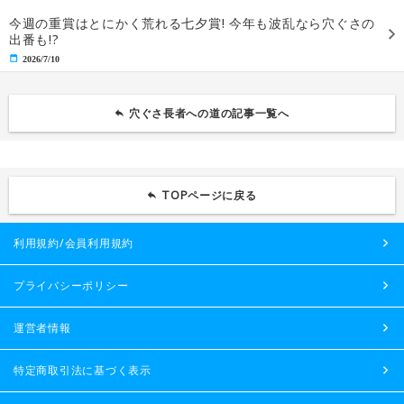
今週の重賞はとにかく荒れる七夕賞! 今年も波乱なら穴ぐさの
出番も!?
2026/7/10
穴ぐさ長者への道の記事一覧へ
TOPページに戻る
利用規約/会員利用規約
プライバシーポリシー
運営者情報
特定商取引法に基づく表示