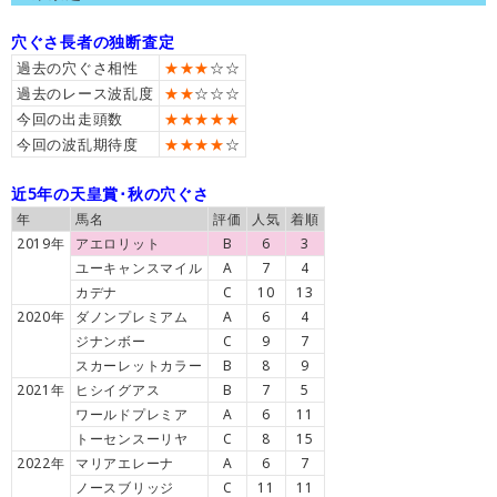
穴ぐさ長者の独断査定
過去の穴ぐさ相性
★★★
☆☆
過去のレース波乱度
★★
☆☆☆
今回の出走頭数
★★★★★
今回の波乱期待度
★★★★
☆
近5年の天皇賞･秋の穴ぐさ
年
馬名
評価
人気
着順
2019年
アエロリット
B
6
3
ユーキャンスマイル
A
7
4
カデナ
C
10
13
2020年
ダノンプレミアム
A
6
4
ジナンボー
C
9
7
スカーレットカラー
B
8
9
2021年
ヒシイグアス
B
7
5
ワールドプレミア
A
6
11
トーセンスーリヤ
C
8
15
2022年
マリアエレーナ
A
6
7
ノースブリッジ
C
11
11