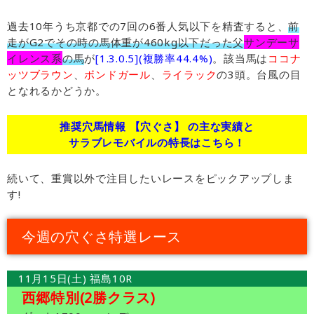
過去10年うち京都での7回の6番人気以下を精査すると、
前
走がG2でその時の馬体重が460kg以下だった父
サンデーサ
イレンス系
の馬
が
[1.3.0.5](複勝率44.4%)
。該当馬は
ココナ
ッツブラウン
、
ボンドガール
、
ライラック
の3頭。台風の目
となれるかどうか。
推奨穴馬情報 【穴ぐさ】 の主な実績と
サラブレモバイルの特長はこちら！
続いて、重賞以外で注目したいレースをピックアップしま
す!
今週の穴ぐさ特選レース
11月15日(土) 福島10R
西郷特別(2勝クラス)