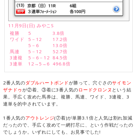
11月9日(日) みやこS
複勝
5
3.8倍
ワイド
5－12
17.2倍
5－6
13.0倍
馬連
5－12
52.7倍
3連複
5－6－12
84.5倍
3連単
12→5→6
496.8倍
2番人気の
ダブルハートボンド
が勝って、穴ぐさの
サイモン
ザナドゥ
が②着、③着に3番人気の
ロードクロンヌ
という結
果。手広く攻めた馬券は、複勝、馬連、ワイド、3連複、3
連単を的中されています。
1番人気の
アウトレンジ
(⑦着)が単勝3.1倍と人気は割れ加減
だったので、手広く攻めて一網打尽に、という作戦だったの
でしょうか。いずれにしても、お見事でした!