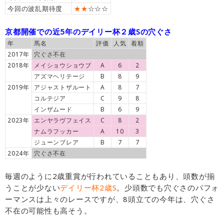
今回の波乱期待度
★★
☆☆☆
京都開催での近5年のデイリー杯２歳Sの穴ぐさ
年
馬名
評価
人気
着順
2017年
穴ぐさ不在
2018年
メイショウショウブ
A
6
2
アズマヘリテージ
B
8
9
2019年
アジャストザルート
A
8
7
コルテジア
C
9
8
インザムード
B
6
9
2023年
エンヤラヴフェイス
C
8
2
ナムラフッカー
A
10
3
ジューンブレア
B
7
7
2024年
穴ぐさ不在
毎週のように2歳重賞が行われていることもあり、頭数が揃
うことが少ない
デイリー杯2歳S
。少頭数でも穴ぐさのパフォ
ーマンスは上々のレースですが、8頭立ての今年は、穴ぐさ
不在の可能性も高そう。