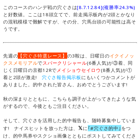
このコースのハンデ戦の穴ぐさは
[8.7.12.84](複勝率24.3%)
と好数値。ここは18頭立てで、前走掲示板内が2頭とかなり
の混戦模様で難解ですが、その分、穴馬台頭の可能性は高そ
うです。
先週の
【穴ぐさ特選レース】
の3鞍は、日曜日の
イクイノッ
クスメモリアル
で
スパークリシャール
(6番人気)が③着、同
じく日曜日の京都12Rで
メイショウセイロウ
(8番人気)が①
着と2頭が激走!
穴ぐさ報告掲示板
にもいくつかコメントが
ありました。的中された皆さん、おめでとうございます!
秋の深まりとともに、こちらも調子が上がってきたような気
がするので、今後ともご注目ください。
そして、穴ぐさを活用した的中報告も、随時募集中していま
𝕏
す! ナイスヒットを放った方は、
に
｢#穴ぐさ的中｣
をつ
け、的中馬券やスクショ画像とともにポストしてみてくださ