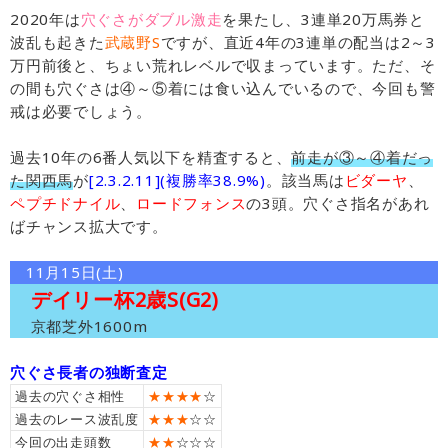
2020年は
穴ぐさがダブル激走
を果たし、3連単20万馬券と
波乱も起きた
武蔵野S
ですが、直近4年の3連単の配当は2～3
万円前後と、ちょい荒れレベルで収まっています。ただ、そ
の間も穴ぐさは④～⑤着には食い込んでいるので、今回も警
戒は必要でしょう。
過去10年の6番人気以下を精査すると、
前走が③～④着だっ
た関西馬
が
[2.3.2.11](複勝率38.9%)
。該当馬は
ビダーヤ
、
ペプチドナイル
、
ロードフォンス
の3頭。穴ぐさ指名があれ
ばチャンス拡大です。
11月15日(土)
デイリー杯2歳S(G2)
京都芝外1600m
穴ぐさ長者の独断査定
過去の穴ぐさ相性
★★★★
☆
過去のレース波乱度
★★★
☆☆
今回の出走頭数
★★
☆☆☆