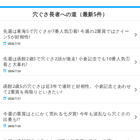
穴ぐさ長者への道（最新5件）
先週は東海Sで穴ぐさが7番人気①着! 今週の2重賞ではクイー
ンSが好相性!
2026/7/31
先週は函館2歳Sで穴ぐさ2頭が激走! 小倉記念でも10番人気①
着と大暴れ!
2026/7/24
函館2歳Sの穴ぐさは近3年で連対と好相性。小倉記念とあわせ
て2重賞を両取りといきたい!
2026/7/17
今週の重賞はとにかく荒れる七夕賞! 今年も波乱なら穴ぐさの
出番も!?
2026/7/10