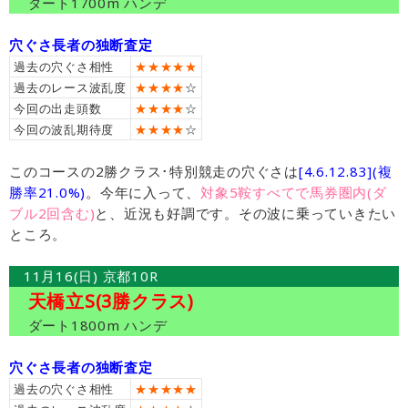
ダート1700m ハンデ
穴ぐさ長者の独断査定
過去の穴ぐさ相性
★★★★★
過去のレース波乱度
★★★★
☆
今回の出走頭数
★★★★
☆
今回の波乱期待度
★★★★
☆
このコースの2勝クラス･特別競走の穴ぐさは
[4.6.12.83](複
勝率21.0%)
。今年に入って、
対象5鞍すべてで馬券圏内(ダ
ブル2回含む)
と、近況も好調です。その波に乗っていきたい
ところ。
11月16(日) 京都10R
天橋立S(3勝クラス)
ダート1800m ハンデ
穴ぐさ長者の独断査定
過去の穴ぐさ相性
★★★★★