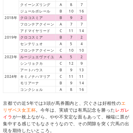
クイーンズリング
A
8
7
ジュールポレール
B
10
16
2018年
クロコスミア
B
9
2
フロンテアクイーン
A
7
7
アドマイヤリード
C
11
14
2019年
クロコスミア
B
7
2
センテリュオ
A
5
4
フロンテアクイーン
C
10
10
2023年
ルージュエヴァイユ
A
5
2
シンリョクカ
C
12
9
アートハウス
B
9
13
2024年
キミノナハマリア
C
11
11
モリアーナ
B
9
14
コンクシェル
A
8
16
京都での近5年では3頭が馬券圏内と、穴ぐさは好相性の
エ
リザベス女王杯
。今年は、実績では有馬記念を勝った
レガレ
イラ
が一枚上ながら、やや不安定な面もあって、極端に票が
集中する感じでもなさそうなので、その間隙を突く穴馬の出
現を期待したいところ。