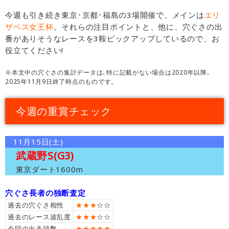
今週も引き続き東京･京都･福島の3場開催で、メインは
エリ
ザベス女王杯
。それらの注目ポイントと、他に、穴ぐさの出
番がありそうなレースを3鞍ピックアップしているので、お
役立てください!
※本文中の穴ぐさの集計データは､特に記載がない場合は2020年以降､
2025年11月9日終了時点のものです。
今週の重賞チェック
11月15日(土)
武蔵野S(G3)
東京ダート1600m
穴ぐさ長者の独断査定
過去の穴ぐさ相性
★★★
☆☆
過去のレース波乱度
★★★
☆☆
今回の出走頭数
★★★★★