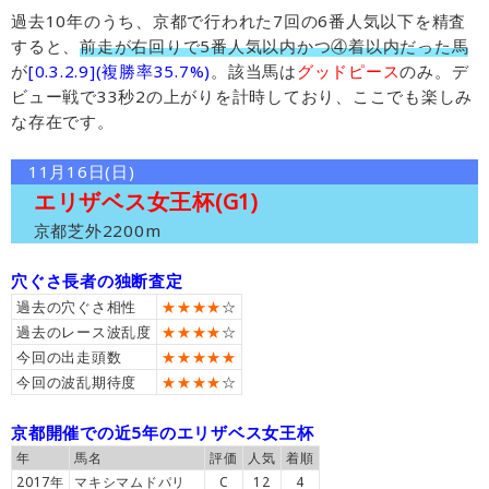
過去10年のうち、京都で行われた7回の6番人気以下を精査
すると、
前走が右回りで5番人気以内かつ④着以内だった馬
が
[0.3.2.9](複勝率35.7%)
。該当馬は
グッドピース
のみ。デ
ビュー戦で33秒2の上がりを計時しており、ここでも楽しみ
な存在です。
11月16日(日)
エリザベス女王杯(G1)
京都芝外2200m
穴ぐさ長者の独断査定
過去の穴ぐさ相性
★★★★
☆
過去のレース波乱度
★★★★
☆
今回の出走頭数
★★★★★
今回の波乱期待度
★★★★
☆
京都開催での近5年のエリザベス女王杯
年
馬名
評価
人気
着順
2017年
マキシマムドパリ
C
12
4