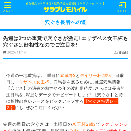
独自視点で穴馬推奨！競馬予想支援情報【サラブレモバイル】
t
o
メニュー
ログイン
g
g
穴ぐさ長者への道
l
e
n
先週は2つの重賞で穴ぐさが激走! エリザベス女王杯も
a
v
穴ぐさは好相性なのでご注目を!
i
g
2025/11/14
文/藤山剣
a
t
i
o
n
今週の平地重賞は､土曜日に
武蔵野S
と
デイリー杯2歳S
、日曜
日に
エリザベス女王杯
。穴馬券を獲るために､厳選穴馬情報
【穴ぐさ】の過去の相性や今年の波乱期待度､さらには長者的
注目馬を､深掘りデータでナビゲートします! 【穴ぐさ】と特
に相性の良いレースをピックアップする
【穴ぐさ特選レー
ス】
にも､ぜひご注目ください!
先週の重賞の穴ぐさは、土曜日の
京王杯2歳S
で
フクチャンシ
ョウ
(8番人気)が②着、日曜日の
みやこS
で
サイモンザナドゥ