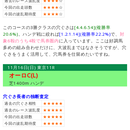
過去のレース波乱度
★★★★
☆
今回の出走頭数
★★★★
☆
今回の波乱期待度
★★★★
☆
このコースの3勝クラスの穴ぐさは
[4.4.6.54](複勝率
20.6%)
。ハンデ戦に絞れば
[1.2.1.14](複勝率22.2%)
で、
対
象6鞍のうち4鞍で馬券圏内
に入っています。ここは好調馬
多めの組み合わせだけに、大波乱まではなさそうですが、穴
ぐさをうまく活用して、穴馬券を仕留めたいですね。
11月16日(日) 東京11R
オーロC(L)
芝1400m ハンデ
穴ぐさ長者の独断査定
過去の穴ぐさ相性
★★★★★
過去のレース波乱度
★★★★★
今回の出走頭数
★★★★★
今回の波乱期待度
★★★★★