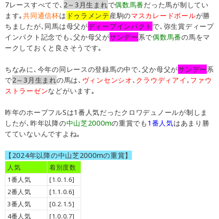
7レースすべてで､
2～3月生まれ
で
偶数馬番
だった馬が制してい
ます｡
共同通信杯
は
ドゥラメンテ
産駒の
マスカレードボール
が勝
ちましたが､同馬は母父が
ディープインパクト
で､弥生賞ディープ
インパクト記念でも､父か母父が
サンデー
系で
偶数馬番
の馬をマ
ークしておくと良さそうです｡
ちなみに､今年の同レースの登録馬の中で､父か母父が
サンデー
系
で
2～3月生まれ
の馬は､
ヴィンセンシオ
､
クラウディアイ
､
ファウ
ストラーゼン
などがいます｡
昨年のホープフルSは1番人気だったクロワデュノールが制しま
したが､昨年以降の
中山芝2000m
の重賞でも
1番人気
はあまり勝
てていないんですよね｡
【2024年以降の中山芝2000mの重賞】
人気
着別度数
1番人気
[1.0.1.6]
2番人気
[1.1.0.6]
3番人気
[0.2.1.5]
4番人気
[1.0.0.7]