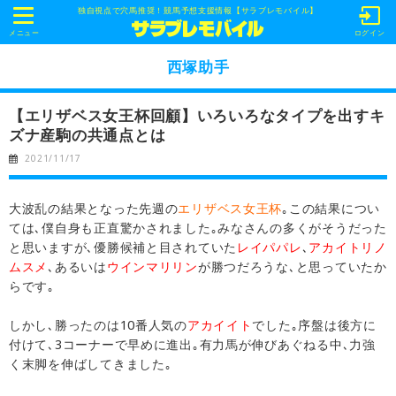
独自視点で穴馬推奨！競馬予想支援情報【サラブレモバイル】
t
o
メニュー
ログイン
g
g
西塚助手
l
e
n
【エリザベス女王杯回顧】いろいろなタイプを出すキ
a
v
ズナ産駒の共通点とは
i
g
2021/11/17
a
t
i
o
大波乱の結果となった先週の
エリザベス女王杯
｡この結果につい
n
ては､僕自身も正直驚かされました｡みなさんの多くがそうだった
と思いますが､優勝候補と目されていた
レイパパレ
､
アカイトリノ
ムスメ
､あるいは
ウインマリリン
が勝つだろうな､と思っていたか
らです｡
しかし､勝ったのは10番人気の
アカイイト
でした｡序盤は後方に
付けて､3コーナーで早めに進出｡有力馬が伸びあぐねる中､力強
く末脚を伸ばしてきました｡