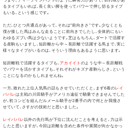
るタイプもいれば､長く良い脚を使ってパワーで押し切るタイプ
もいる､という感じです｡
ただ､ひとつ共通点があって､それは“前向きさ"です｡少なくとも
僕が接した馬はみんな走ることに前向きでしたし､全体的にもい
わゆるズブい馬は少ないようです｡芝はもちろん､ダートで活躍す
る産駒もいますし､短距離から中～長距離で活躍する馬まで､実に
様々なタイプがいるのは､そういう理由もあるように思います｡
短距離戦で活躍するタイプも､
アカイイト
のような中～長距離戦
でパワーを活かすタイプも､それぞれがキズナ産駒らしさ､という
ことになるのかもしれませんね｡
一方､敗れた上位人気馬の話もさせていただくと､まず6着の
レイ
パパレ
は主戦の川田騎手がアメリカ遠征で騎乗できませんでした
が､初コンビを組んだルメール騎手が2番手の内で何とか我慢さ
せていて､さすがの技術だと思いました｡
レイパパレ
以外の先行馬が下位に沈んだことを考えると､力は示
したと思いますが､今回は距離を含めた条件や展開が向かなかっ