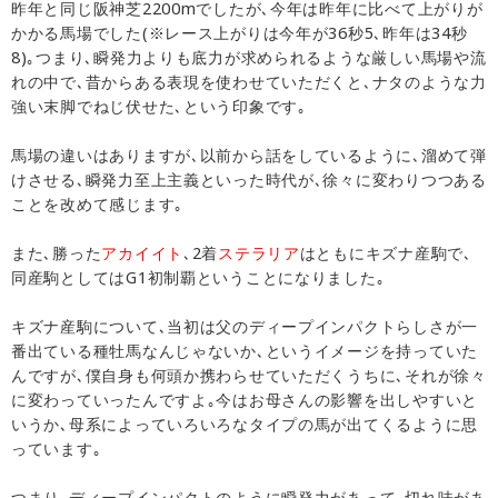
昨年と同じ阪神芝2200mでしたが､今年は昨年に比べて上がりが
かかる馬場でした(※レース上がりは今年が36秒5､昨年は34秒
8)｡つまり､瞬発力よりも底力が求められるような厳しい馬場や流
れの中で､昔からある表現を使わせていただくと､ナタのような力
強い末脚でねじ伏せた､という印象です｡
馬場の違いはありますが､以前から話をしているように､溜めて弾
けさせる､瞬発力至上主義といった時代が､徐々に変わりつつある
ことを改めて感じます｡
また､勝った
アカイイト
､2着
ステラリア
はともにキズナ産駒で､
同産駒としてはG1初制覇ということになりました｡
キズナ産駒について､当初は父のディープインパクトらしさが一
番出ている種牡馬なんじゃないか､というイメージを持っていた
んですが､僕自身も何頭か携わらせていただくうちに､それが徐々
に変わっていったんですよ｡今はお母さんの影響を出しやすいと
いうか､母系によっていろいろなタイプの馬が出てくるように思
っています｡
つまり､ディープインパクトのように瞬発力があって､切れ味があ