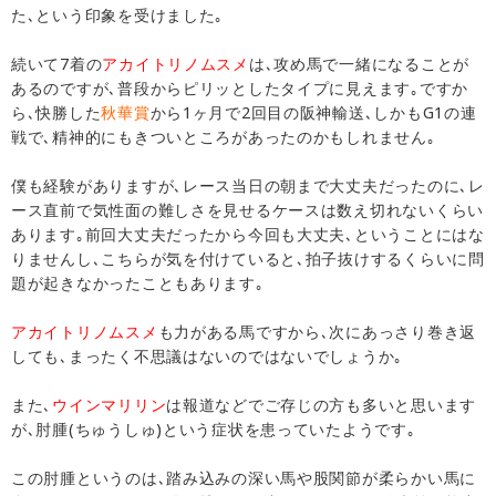
た､という印象を受けました｡
続いて7着の
アカイトリノムスメ
は､攻め馬で一緒になることが
あるのですが､普段からピリッとしたタイプに見えます｡ですか
ら､快勝した
秋華賞
から1ヶ月で2回目の阪神輸送､しかもG1の連
戦で､精神的にもきついところがあったのかもしれません｡
僕も経験がありますが､レース当日の朝まで大丈夫だったのに､レ
ース直前で気性面の難しさを見せるケースは数え切れないくらい
あります｡前回大丈夫だったから今回も大丈夫､ということにはな
りませんし､こちらが気を付けていると､拍子抜けするくらいに問
題が起きなかったこともあります｡
アカイトリノムスメ
も力がある馬ですから､次にあっさり巻き返
しても､まったく不思議はないのではないでしょうか｡
また､
ウインマリリン
は報道などでご存じの方も多いと思います
が､肘腫(ちゅうしゅ)という症状を患っていたようです｡
この肘腫というのは､踏み込みの深い馬や股関節が柔らかい馬に