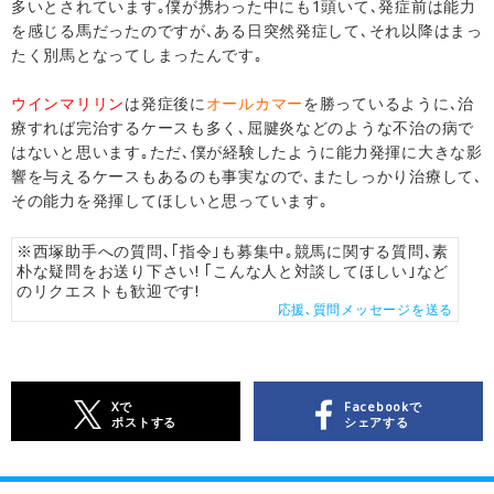
多いとされています｡僕が携わった中にも1頭いて､発症前は能力
を感じる馬だったのですが､ある日突然発症して､それ以降はまっ
たく別馬となってしまったんです｡
ウインマリリン
は発症後に
オールカマー
を勝っているように､治
療すれば完治するケースも多く､屈腱炎などのような不治の病で
はないと思います｡ただ､僕が経験したように能力発揮に大きな影
響を与えるケースもあるのも事実なので､またしっかり治療して､
その能力を発揮してほしいと思っています｡
※西塚助手への質問､｢指令｣も募集中｡競馬に関する質問､素
朴な疑問をお送り下さい! ｢こんな人と対談してほしい｣など
のリクエストも歓迎です!
応援､質問メッセージを送る
Xで
Facebookで
ポストする
シェアする