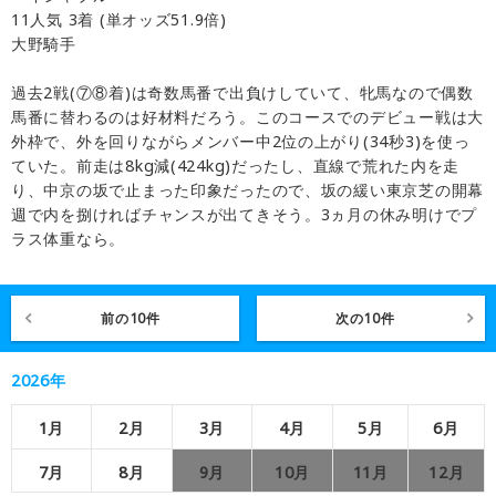
11人気 3着 (単オッズ51.9倍)
大野騎手
過去2戦(⑦⑧着)は奇数馬番で出負けしていて、牝馬なので偶数
馬番に替わるのは好材料だろう。このコースでのデビュー戦は大
外枠で、外を回りながらメンバー中2位の上がり(34秒3)を使っ
ていた。前走は8kg減(424kg)だったし、直線で荒れた内を走
り、中京の坂で止まった印象だったので、坂の緩い東京芝の開幕
週で内を捌ければチャンスが出てきそう。3ヵ月の休み明けでプ
ラス体重なら。
前の10件
次の10件
2026年
1月
2月
3月
4月
5月
6月
7月
8月
9月
10月
11月
12月