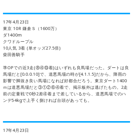
17年4月23日
東京 10R 鎌倉Ｓ（1600万）
ダ1400m
クワドループル
10人気 3着 (単オッズ27.5倍)
柴田善騎手
準OPでの近3走(⑧④⑬着)はいずれも良馬場だった。ダートは良
馬場だと[0.0.0.10]で、道悪馬場の時が[4.1.1.5]だから、降雨の
影響で脚抜き良い馬場になれば好都合だろう。東京ダート1400
ｍは道悪馬場だと③①②⑥④着で、掲示板外は逃げたもの。2走
前の定量戦で0秒2差④着まで差しているから、道悪馬場でのハ
ンデ54kgで上手く捌ければ台頭があっても。
17年4月23日