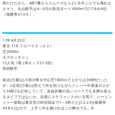
馬だけだから、4枠7番からスムーズなら2ヵ月半ぶりでも侮れな
さそう。丸山騎手は4～6月の新潟ダート1800mで[17.8.6.69]
（複勝率31.0％）。
17年4月23日
東京 11R フローラＳ（Ｇ２）
芝2000m
モズカッチャン
12人気 1着 (単オッズ37.2倍)
和田騎手
前走(①着)は小雨が降る中山芝1800ｍで上がりは36秒6だった
が、2走前(①着)は控えて外を回りながらメンバー中最速の上が
り34秒2を計時していて、直線距離の長いコースでも末脚を使え
るタイプではないか。近親にステファノスがいる馬で、ハービン
ジャー産駒は東京芝の特別競走で1～3枠だと[3.2.2.9](複勝率
43.8％)なので、上手く内を捌ければこの舞台でも。B