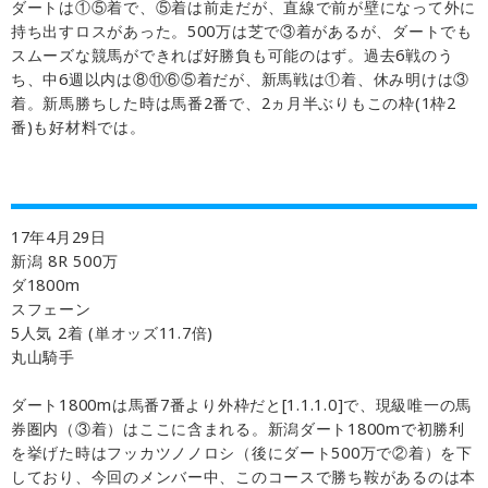
ダートは①⑤着で、⑤着は前走だが、直線で前が壁になって外に
持ち出すロスがあった。500万は芝で③着があるが、ダートでも
スムーズな競馬ができれば好勝負も可能のはず。過去6戦のう
ち、中6週以内は⑧⑪⑥⑤着だが、新馬戦は①着、休み明けは③
着。新馬勝ちした時は馬番2番で、2ヵ月半ぶりもこの枠(1枠2
番)も好材料では。
17年4月29日
新潟 8R 500万
ダ1800m
スフェーン
5人気 2着 (単オッズ11.7倍)
丸山騎手
ダート1800mは馬番7番より外枠だと[1.1.1.0]で、現級唯一の馬
券圏内（③着）はここに含まれる。新潟ダート1800mで初勝利
を挙げた時はフッカツノノロシ（後にダート500万で②着）を下
しており、今回のメンバー中、このコースで勝ち鞍があるのは本