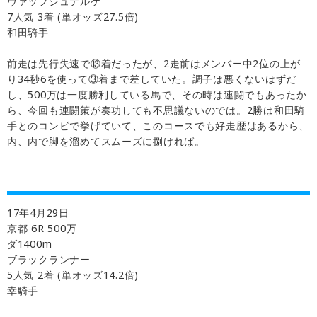
ヴァッフシュテルケ
7人気 3着 (単オッズ27.5倍)
和田騎手
前走は先行失速で⑬着だったが、2走前はメンバー中2位の上が
り34秒6を使って③着まで差していた。調子は悪くないはずだ
し、500万は一度勝利している馬で、その時は連闘でもあったか
ら、今回も連闘策が奏功しても不思議ないのでは。2勝は和田騎
手とのコンビで挙げていて、このコースでも好走歴はあるから、
内、内で脚を溜めてスムーズに捌ければ。
17年4月29日
京都 6R 500万
ダ1400m
ブラックランナー
5人気 2着 (単オッズ14.2倍)
幸騎手