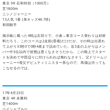
東京 9R 石和特別（1000万）
芝1800m
ニシノジャーニー
13人気 1着 (単オッズ46.7倍)
和田騎手
掲示板に載った4戦は左回りで、小倉→東京コース替わりは好材
料だろう。このコースは2走前(⑧着)だけだが、その時は出遅れ
て上がり33秒3で0秒4差まで詰めていた。近3走の上がりはメン
バー中3位以内で状態は悪くなさそうだから、この鞍上でスター
トを決めて中団辺りに付けられれば侮れなさそう。父ドリームジ
ャーニー×母父デピュティミニスター系なので、馬場は渋っても
こなせるのでは。
17年4月23日
東京 4R 未勝利
芝1400m
ペイシャブルー