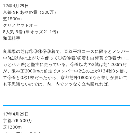
17年4月29日
京都 9R あやめ賞（500万）
芝1800m
クリノヤマトオー
8人気 3着 (単オッズ21.1倍)
和田騎手
良馬場の芝は①③④⑨⑥着で、直線平坦コースに限るとメンバー
中3位以内の上がりを使って①③④着(④着も白梅賞で③着サロニ
カとハナ差)と堅実に走っている。③着以内の2戦は芝1200mだ
が、阪神芝2000mの前走でメンバー中2位の上がり34秒3を使っ
て③着と0秒1差だったから、京都芝外1800mなら差しが届いて
も不思議ないのでは。内、内でソツなく立ち回れれば。
17年4月29日
京都 7R 500万
芝1200m