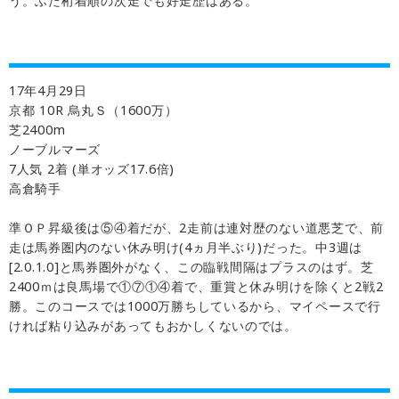
う。ふた桁着順の次走でも好走歴はある。
17年4月29日
京都 10R 烏丸Ｓ（1600万）
芝2400m
ノーブルマーズ
7人気 2着 (単オッズ17.6倍)
高倉騎手
準ＯＰ昇級後は⑤④着だが、2走前は連対歴のない道悪芝で、前
走は馬券圏内のない休み明け(4ヵ月半ぶり)だった。中3週は
[2.0.1.0]と馬券圏外がなく、この臨戦間隔はプラスのはず。芝
2400ｍは良馬場で①⑦①④着で、重賞と休み明けを除くと2戦2
勝。このコースでは1000万勝ちしているから、マイペースで行
ければ粘り込みがあってもおかしくないのでは。