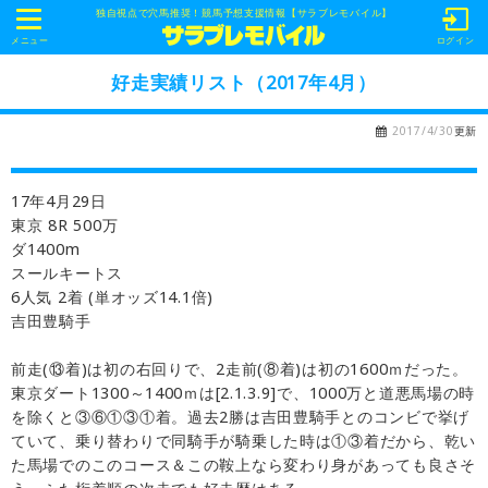
独自視点で穴馬推奨！競馬予想支援情報【サラブレモバイル】
t
o
メニュー
ログイン
g
g
好走実績リスト（2017年4月）
l
e
n
2017/4/30
更新
a
v
i
g
17年4月29日
a
t
東京 8R 500万
i
ダ1400m
o
n
スールキートス
6人気 2着 (単オッズ14.1倍)
吉田豊騎手
前走(⑬着)は初の右回りで、2走前(⑧着)は初の1600ｍだった。
東京ダート1300～1400ｍは[2.1.3.9]で、1000万と道悪馬場の時
を除くと③⑥①③①着。過去2勝は吉田豊騎手とのコンビで挙げ
ていて、乗り替わりで同騎手が騎乗した時は①③着だから、乾い
た馬場でのこのコース＆この鞍上なら変わり身があっても良さそ