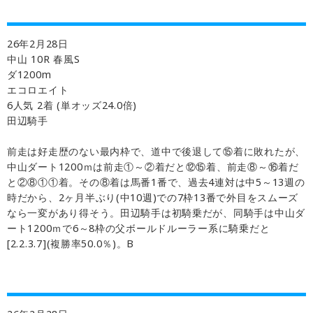
26年2月28日
中山 10R 春風S
ダ1200m
エコロエイト
6人気 2着 (単オッズ24.0倍)
田辺騎手
前走は好走歴のない最内枠で、道中で後退して⑮着に敗れたが、
中山ダート1200ｍは前走①～②着だと⑫⑮着、前走⑧～⑯着だ
と②⑧①①着。その⑧着は馬番1番で、過去4連対は中5～13週の
時だから、2ヶ月半ぶり(中10週)での7枠13番で外目をスムーズ
なら一変があり得そう。田辺騎手は初騎乗だが、同騎手は中山ダ
ート1200ｍで6～8枠の父ボールドルーラー系に騎乗だと
[2.2.3.7](複勝率50.0％)。B