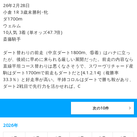
26年2月28日
小倉 1R 3歳未勝利･牝
ダ1700m
ウェルム
10人気 3着 (単オッズ47.7倍)
斎藤騎手
ダート替わりの前走（中京ダート1800m、⑮着）はハナに立っ
たが、後続に早めに来られる厳しい展開だった。前走の内容なら
直線平坦コース替わりは悪くなさそうで、スワーヴリチャード産
駒はダート1700mで前走もダートだと[4.1.2.14]（複勝率
33.3％）と好走率が高い。半姉コロルはダートで勝ち鞍があり、
ダート2戦目で先行力を活かせれば。C
次の10件
2026年