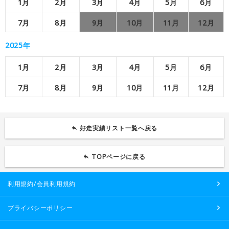
1月
2月
3月
4月
5月
6月
7月
8月
9月
10月
11月
12月
2025年
1月
2月
3月
4月
5月
6月
7月
8月
9月
10月
11月
12月
好走実績リスト一覧へ戻る
TOPページに戻る
利用規約/会員利用規約
プライバシーポリシー