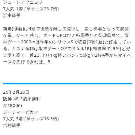
ジューンアヲニヨシ
7人気 1着 (単オッズ25.7倍)
浜中騎手
前走(⑭着)は4頭で後続を離して先行し、差し決着となって展開
が厳しかった感じ。ダートOPはひと桁馬番だと③③②着で、阪
神ダート2000mは昨年のシリウスSで③着(0秒1差)と好走してい
る。キズナ産駒は阪神ダートOPで[4.5.4.18](複勝率41.9％)と好
走率も高く、近2走より1kg軽いハンデ56kgで2枠4番からマイペ
ースで先行できれば。B
26年2月28日
阪神 4R 3歳未勝利
ダ1800m
ジーティーピカソ
7人気 3着 (単オッズ18.3倍)
吉村騎手