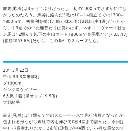
前走(⑭着)は3ヶ月半ぶりだったし、初の1400ｍでさすがに忙し
かったのだろう。馬券に絡んだ3戦は10～14頭立てでの1700～
1800ｍで、初勝利を挙げた時が休み明け2戦目(中1週)だったか
ら、中3週での中距離替わりは良いはず。ネオユニヴァース牡セ
ン馬は12頭立て以下の中山ダート1800ｍで良馬場だと[7.3.5.13]
(複勝率53.6％)だから、この条件でスムーズなら。
20年3月22日
中山 3R 3歳未勝利
ダ1800m
シンクロゲイザー
6人気 1着 (単オッズ19.5倍)
大野騎手
前走(④着)は11頭立てでのスローペースで先行決着となったが、
包まれる形ながら直線で内を伸びて0秒4差まで詰めた。今回は
中1→7週替わりだが、2走前(③着)が中4週で、小柄な馬なので