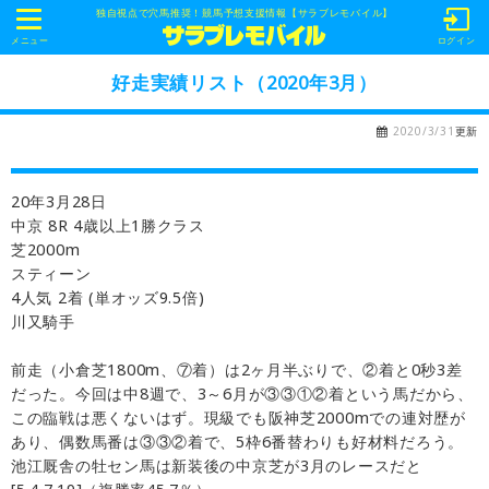
独自視点で穴馬推奨！競馬予想支援情報【サラブレモバイル】
t
o
メニュー
ログイン
g
g
好走実績リスト（2020年3月）
l
e
n
2020/3/31
更新
a
v
i
g
20年3月28日
a
t
中京 8R 4歳以上1勝クラス
i
芝2000m
o
n
スティーン
4人気 2着 (単オッズ9.5倍)
川又騎手
前走（小倉芝1800m、⑦着）は2ヶ月半ぶりで、②着と0秒3差
だった。今回は中8週で、3～6月が③③①②着という馬だから、
この臨戦は悪くないはず。現級でも阪神芝2000mでの連対歴が
あり、偶数馬番は③③②着で、5枠6番替わりも好材料だろう。
池江厩舎の牡セン馬は新装後の中京芝が3月のレースだと