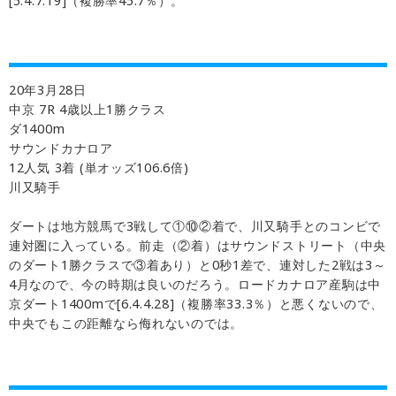
[5.4.7.19]（複勝率45.7％）。
20年3月28日
中京 7R 4歳以上1勝クラス
ダ1400m
サウンドカナロア
12人気 3着 (単オッズ106.6倍)
川又騎手
ダートは地方競馬で3戦して①⑩②着で、川又騎手とのコンビで
連対圏に入っている。前走（②着）はサウンドストリート（中央
のダート1勝クラスで③着あり）と0秒1差で、連対した2戦は3～
4月なので、今の時期は良いのだろう。ロードカナロア産駒は中
京ダート1400mで[6.4.4.28]（複勝率33.3％）と悪くないので、
中央でもこの距離なら侮れないのでは。