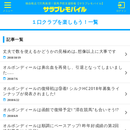
独自視点で穴馬推奨！競馬予想支援情報【サラブレモバイル】
t
o
メニュー
ログイン
g
g
１口クラブを楽しもう！一覧
l
e
n
a
記事一覧
v
i
g
丈夫で数を使えるかどうかの見極めは､想像以上に大事です
a
2018/10/19
t
i
オルボンディールは鼻出血を再発し、引退となってしまいまし
o
た……
n
2018/7/6
オルボンディールの復帰戦は⑨着! シルクHC2018年募集ライ
ンナップが発表されました!
2018/6/22
オルボンディールは函館で復帰予定! “滞在競馬”も合いそう!?
2018/6/8
オルボンディールは順調にペースアップ! 昨年好成績の第2回