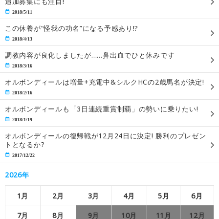
追加募集にも注目!
2018/5/11
この休養が“怪我の功名”になる予感あり!?
2018/4/13
調教内容が良化しましたが……鼻出血でひと休みです
2018/3/16
オルボンディールは増量+充電中&シルクHCの2歳馬名が決定!
2018/2/16
オルボンディールも「3日連続重賞制覇」の勢いに乗りたい!
2018/1/19
オルボンディールの復帰戦が12月24日に決定! 勝利のプレゼン
トとなるか?
2017/12/22
2026年
1月
2月
3月
4月
5月
6月
7月
8月
9月
10月
11月
12月